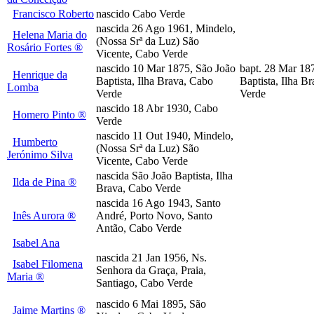
Francisco Roberto
nascido Cabo Verde
nascida 26 Ago 1961, Mindelo,
Helena Maria do
(Nossa Srª da Luz) São
Rosário Fortes ®
Vicente, Cabo Verde
nascido 10 Mar 1875, São João
bapt. 28 Mar 18
Henrique da
Baptista, Ilha Brava, Cabo
Baptista, Ilha B
Lomba
Verde
Verde
nascido 18 Abr 1930, Cabo
Homero Pinto ®
Verde
nascido 11 Out 1940, Mindelo,
Humberto
(Nossa Srª da Luz) São
Jerónimo Silva
Vicente, Cabo Verde
nascida São João Baptista, Ilha
Ilda de Pina ®
Brava, Cabo Verde
nascida 16 Ago 1943, Santo
Inês Aurora ®
André, Porto Novo, Santo
Antão, Cabo Verde
Isabel Ana
nascida 21 Jan 1956, Ns.
Isabel Filomena
Senhora da Graça, Praia,
Maria ®
Santiago, Cabo Verde
nascido 6 Mai 1895, São
Jaime Martins ®