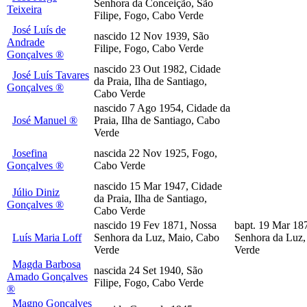
Senhora da Conceição, São
Teixeira
Filipe, Fogo, Cabo Verde
José Luís de
nascido 12 Nov 1939, São
Andrade
Filipe, Fogo, Cabo Verde
Gonçalves ®
nascido 23 Out 1982, Cidade
José Luís Tavares
da Praia, Ilha de Santiago,
Gonçalves ®
Cabo Verde
nascido 7 Ago 1954, Cidade da
José Manuel ®
Praia, Ilha de Santiago, Cabo
Verde
Josefina
nascida 22 Nov 1925, Fogo,
Gonçalves ®
Cabo Verde
nascido 15 Mar 1947, Cidade
Júlio Diniz
da Praia, Ilha de Santiago,
Gonçalves ®
Cabo Verde
nascido 19 Fev 1871, Nossa
bapt. 19 Mar 18
Luís Maria Loff
Senhora da Luz, Maio, Cabo
Senhora da Luz,
Verde
Verde
Magda Barbosa
nascida 24 Set 1940, São
Amado Gonçalves
Filipe, Fogo, Cabo Verde
®
Magno Gonçalves