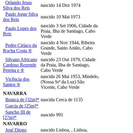
Orlando Jesus
nascido 14 Dez 1974
Silva dos Reis
Paulo Jorge Silva
nascido 10 Mai 1973
dos Reis
nascido 3 Set 1906, Cidade da
Paulo Lopes dos
Praia, Ilha de Santiago, Cabo
Reis
Verde
nascido 4 Nov 1944, Ribeira
Pedro Ciríaco da
Grande, Santo Antão, Cabo
Rocha Costa ®
Verde
Silvano Africano
nascido 23 Out 1979, Cidade
Cardoso Rezende
da Praia, Ilha de Santiago,
Pereira e ®
Cabo Verde
nascida 26 Mai 1953, Mindelo,
Vicência dos
(Nossa Srª da Luz) São
Santos ®
Vicente, Cabo Verde
NAVARRA
Branca de [32m]*
nascida Cerca de 1135
Garcia de [25m]*
Sancho III de
nascido 991
[27m]*
NAVARRO
José Diogo
nascido Lisboa, , Lisboa,