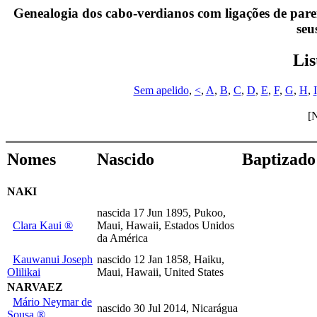
Genealogia dos cabo-verdianos com ligações de parent
seu
Lis
Sem apelido
,
<
,
A
,
B
,
C
,
D
,
E
,
F
,
G
,
H
,
I
[
Nomes
Nascido
Baptizado
NAKI
nascida 17 Jun 1895, Pukoo,
Clara Kaui ®
Maui, Hawaii, Estados Unidos
da América
Kauwanui Joseph
nascido 12 Jan 1858, Haiku,
Olilikai
Maui, Hawaii, United States
NARVAEZ
Mário Neymar de
nascido 30 Jul 2014, Nicarágua
Sousa ®