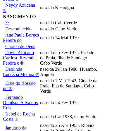
Neydy Azucena
nascida Nicarágua
®
NASCIMENTO
??
nascida Cabo Verde
Desconhecido
nascido Cabo Verde
Ana Paula Borges
nascida 14 Mai 1970
Pereira do
Ciríaco de Deus
David Africano
nascido 25 Fev 1975, Cidade
Cardoso Resende
da Praia, Ilha de Santiago,
Pereira e ®
Cabo Verde
Deolinda
nascida 29 Jan 1980, Huambo,
Lucrécia Medina ®
Angola
nascida 1 Mai 1942, Cidade da
Elsie do Rosário
Praia, Ilha de Santiago, Cabo
do ®
Verde
Fernando
Denilson Silva dos
nascido 24 Fev 1972
Reis
Isabel da Rocha
nascida Cal 1938, Cabo Verde
Costa ®
nascido 25 Abr 1955, Ribeira
Januário da
Grande, Santo Antão, Cabo