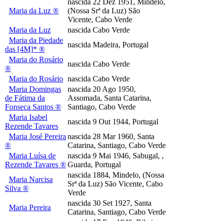
nascida 22 Dez 1951, Mindelo,
Maria da Luz ®
(Nossa Srª da Luz) São
Vicente, Cabo Verde
Maria da Luz
nascida Cabo Verde
Maria da Piedade
nascida Madeira, Portugal
das [4M]* ®
Maria do Rosário
nascida Cabo Verde
®
Maria do Rosário
nascida Cabo Verde
Maria Domingas
nascida 20 Ago 1950,
de Fátima da
Assomada, Santa Catarina,
Fonseca Santos ®
Santiago, Cabo Verde
Maria Isabel
nascida 9 Out 1944, Portugal
Rezende Tavares
Maria José Pereira
nascida 28 Mar 1960, Santa
®
Catarina, Santiago, Cabo Verde
Maria Luísa de
nascida 9 Mai 1946, Sabugal, ,
Rezende Tavares ®
Guarda, Portugal
nascida 1884, Mindelo, (Nossa
Maria Narcisa
Srª da Luz) São Vicente, Cabo
Silva ®
Verde
nascida 30 Set 1927, Santa
Maria Pereira
Catarina, Santiago, Cabo Verde