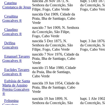
nascida 28 Nov 1873, N.
bapt. 5 Dez 187
Catarina
Senhora da Conceição, São
da Conceição, Sã
Constança de Jesus
Filipe, Fogo, Cabo Verde
Fogo, Cabo Ver
nascida Out 1909, Cidade da
Cesaltina
Praia, Ilha de Santiago, Cabo
Gonçalves ®
Verde
nascido 7 Set 1909, N. Senhora
Claudino
da Conceição, São Filipe,
Gonçalves ®
Fogo, Cabo Verde
nascida 5 Dez 1875, N.
bapt. 3 Jan 1876
Delfina
Senhora da Conceição, São
da Conceição, Sã
Gonçalves
Filipe, Fogo, Cabo Verde
Fogo, Cabo Ver
nascido 7 Nov 1976, Cidade da
Emanuel Tavares
Praia, Ilha de Santiago, Cabo
Gonçalves ®
Verde
nascido 15 Mar 1980, Cidade
Euclides Tavares
da Praia, Ilha de Santiago,
Gonçalves ®
Cabo Verde
Eufrásia de Santa
nascida 19 Jun 1954, Cidade da
Marta de Aquino
Praia, Ilha de Santiago, Cabo
Pereira Gonçalves
Verde
®
nascida 19 Jun 1899, N.
bapt. 1 Abr 190
Felismina
Senhora da Conceição, São
da Conceição, Sã
Gonçalves