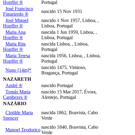
Hopffer ®
Portugal
José Francisco
nascido 15 Nov 1931
Figueiredo ®
José Miguel
nascido 1 Nov 1957, Lisboa, ,
Hopffer ®
Lisboa, Portugal
Maria Ana
nascida 1 Jun 1959, Lisboa, ,
Hopffer ®
Lisboa, Portugal
Maria Rita
nascida Lisboa, , Lisboa,
Hopffer ®
Portugal
Maria Teresa
nascida 1956, Lisboa, , Lisboa,
Hopffer ®
Portugal
nascido 1475, Vimioso,
Nuno [14m]*
Bragança, Portugal
NAZARETH
André ®
nascido Portugal
Tomás Maria
nascido 15 Mar 2017, Évora,
Cambezes ®
Alentejo, Portugal
NAZÁRIO
Clotilde Maria
nascida 1862, Boavista, Cabo
Spencer
Verde
nascido 1840, Boavista, Cabo
Manoel Teodorico
Verde