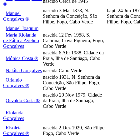
nascido Cerca de 1945
®
nascido 3 Mai 1878, N.
bapt. 24 Jun 187
Manuel
Senhora da Conceição, São
Senhora da Conc
Gonçalves ®
Filipe, Fogo, Cabo Verde
Filipe, Fogo, C
Manuel Joaquim
Maria Riolanda
nascida 12 Fev 1958, S.
de Fátima Avelino
Catarina, Cova Figueira, Fogo,
Gonçalves
Cabo Verde
nascida 6 Abr 1988, Cidade da
Mónica Costa ®
Praia, Ilha de Santiago, Cabo
Verde
Natália Gonçalves
nascida Cabo Verde
nascido 1931, N. Senhora da
Orlando
Conceição, São Filipe, Fogo,
Gonçalves ®
Cabo Verde
nascido 29 Nov 1979, Cidade
Osvaldo Costa ®
da Praia, Ilha de Santiago,
Cabo Verde
Riolanda
Gonçalves
Risoleta
nascida 2 Dez 1929, São Filipe,
Gonçalves ®
Fogo, Cabo Verde