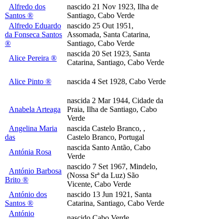
Alfredo dos
nascido 21 Nov 1923, Ilha de
Santos ®
Santiago, Cabo Verde
Alfredo Eduardo
nascido 25 Out 1951,
da Fonseca Santos
Assomada, Santa Catarina,
®
Santiago, Cabo Verde
nascida 20 Set 1923, Santa
Alice Pereira ®
Catarina, Santiago, Cabo Verde
Alice Pinto ®
nascida 4 Set 1928, Cabo Verde
nascida 2 Mar 1944, Cidade da
Anabela Arteaga
Praia, Ilha de Santiago, Cabo
Verde
Angelina Maria
nascida Castelo Branco, ,
das
Castelo Branco, Portugal
nascida Santo Antão, Cabo
Antónia Rosa
Verde
nascido 7 Set 1967, Mindelo,
António Barbosa
(Nossa Srª da Luz) São
Brito ®
Vicente, Cabo Verde
António dos
nascido 13 Jun 1921, Santa
Santos ®
Catarina, Santiago, Cabo Verde
António
nascido Cabo Verde