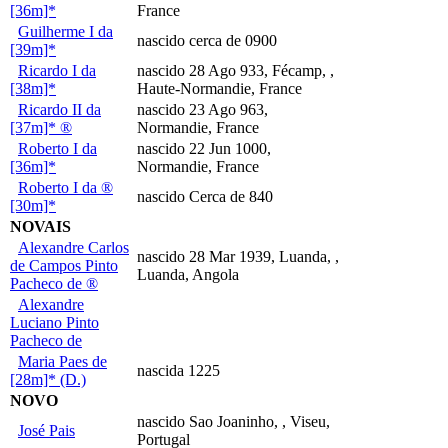
[36m]*
France
Guilherme I da
nascido cerca de 0900
[39m]*
Ricardo I da
nascido 28 Ago 933, Fécamp, ,
[38m]*
Haute-Normandie, France
Ricardo II da
nascido 23 Ago 963,
[37m]* ®
Normandie, France
Roberto I da
nascido 22 Jun 1000,
[36m]*
Normandie, France
Roberto I da ®
nascido Cerca de 840
[30m]*
NOVAIS
Alexandre Carlos
nascido 28 Mar 1939, Luanda, ,
de Campos Pinto
Luanda, Angola
Pacheco de ®
Alexandre
Luciano Pinto
Pacheco de
Maria Paes de
nascida 1225
[28m]* (D.)
NOVO
nascido Sao Joaninho, , Viseu,
José Pais
Portugal