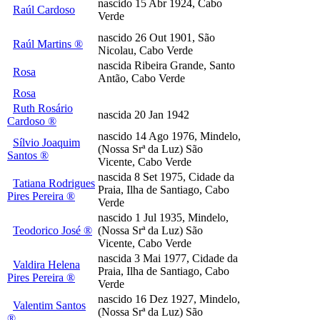
nascido 15 Abr 1924, Cabo
Raúl Cardoso
Verde
nascido 26 Out 1901, São
Raúl Martins ®
Nicolau, Cabo Verde
nascida Ribeira Grande, Santo
Rosa
Antão, Cabo Verde
Rosa
Ruth Rosário
nascida 20 Jan 1942
Cardoso ®
nascido 14 Ago 1976, Mindelo,
Sílvio Joaquim
(Nossa Srª da Luz) São
Santos ®
Vicente, Cabo Verde
nascida 8 Set 1975, Cidade da
Tatiana Rodrigues
Praia, Ilha de Santiago, Cabo
Pires Pereira ®
Verde
nascido 1 Jul 1935, Mindelo,
Teodorico José ®
(Nossa Srª da Luz) São
Vicente, Cabo Verde
nascida 3 Mai 1977, Cidade da
Valdira Helena
Praia, Ilha de Santiago, Cabo
Pires Pereira ®
Verde
nascido 16 Dez 1927, Mindelo,
Valentim Santos
(Nossa Srª da Luz) São
®