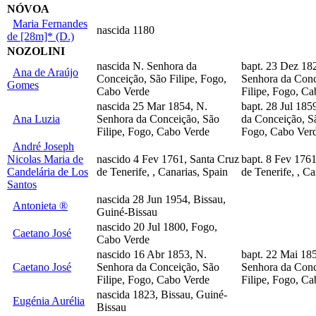
NÓVOA
Maria Fernandes
nascida 1180
de [28m]* (D.)
NOZOLINI
nascida N. Senhora da
bapt. 23 Dez 18
Ana de Araújo
Conceição, São Filipe, Fogo,
Senhora da Conc
Gomes
Cabo Verde
Filipe, Fogo, C
nascida 25 Mar 1854, N.
bapt. 28 Jul 185
Ana Luzia
Senhora da Conceição, São
da Conceição, Sã
Filipe, Fogo, Cabo Verde
Fogo, Cabo Ver
André Joseph
Nicolas Maria de
nascido 4 Fev 1761, Santa Cruz
bapt. 8 Fev 1761
Candelária de Los
de Tenerife, , Canarias, Spain
de Tenerife, , Ca
Santos
nascida 28 Jun 1954, Bissau,
Antonieta ®
Guiné-Bissau
nascido 20 Jul 1800, Fogo,
Caetano José
Cabo Verde
nascido 16 Abr 1853, N.
bapt. 22 Mai 18
Caetano José
Senhora da Conceição, São
Senhora da Conc
Filipe, Fogo, Cabo Verde
Filipe, Fogo, C
nascida 1823, Bissau, Guiné-
Eugénia Aurélia
Bissau