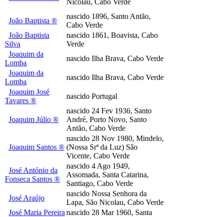
Nicolau, Cabo Verde
nascido 1896, Santo Antão,
João Baptista ®
Cabo Verde
João Baptista
nascido 1861, Boavista, Cabo
Silva
Verde
Joaquim da
nascido Ilha Brava, Cabo Verde
Lomba
Joaquim da
nascido Ilha Brava, Cabo Verde
Lomba
Joaquim José
nascido Portugal
Tavares ®
nascido 24 Fev 1936, Santo
Joaquim Júlio ®
André, Porto Novo, Santo
Antão, Cabo Verde
nascido 28 Nov 1980, Mindelo,
Joaquim Santos ®
(Nossa Srª da Luz) São
Vicente, Cabo Verde
nascido 4 Ago 1949,
José António da
Assomada, Santa Catarina,
Fonseca Santos ®
Santiago, Cabo Verde
nascido Nossa Senhora da
José Araújo
Lapa, São Nicolau, Cabo Verde
José Maria Pereira
nascido 28 Mar 1960, Santa