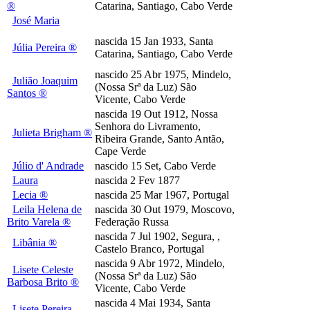
®
Catarina, Santiago, Cabo Verde
José Maria
nascida 15 Jan 1933, Santa
Júlia Pereira ®
Catarina, Santiago, Cabo Verde
nascido 25 Abr 1975, Mindelo,
Julião Joaquim
(Nossa Srª da Luz) São
Santos ®
Vicente, Cabo Verde
nascida 19 Out 1912, Nossa
Senhora do Livramento,
Julieta Brigham ®
Ribeira Grande, Santo Antão,
Cape Verde
Júlio d' Andrade
nascido 15 Set, Cabo Verde
Laura
nascida 2 Fev 1877
Lecia ®
nascida 25 Mar 1967, Portugal
Leila Helena de
nascida 30 Out 1979, Moscovo,
Brito Varela ®
Federação Russa
nascida 7 Jul 1902, Segura, ,
Libânia ®
Castelo Branco, Portugal
nascida 9 Abr 1972, Mindelo,
Lisete Celeste
(Nossa Srª da Luz) São
Barbosa Brito ®
Vicente, Cabo Verde
nascida 4 Mai 1934, Santa
Lisete Pereira