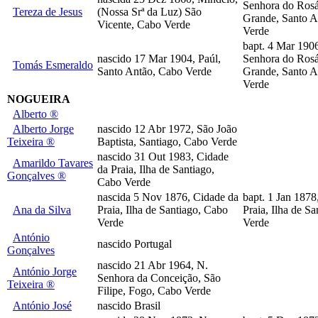
Senhora do Rosá
Tereza de Jesus
(Nossa Srª da Luz) São
Grande, Santo A
Vicente, Cabo Verde
Verde
bapt. 4 Mar 190
nascido 17 Mar 1904, Paúl,
Senhora do Rosá
Tomás Esmeraldo
Santo Antão, Cabo Verde
Grande, Santo A
Verde
NOGUEIRA
Alberto ®
Alberto Jorge
nascido 12 Abr 1972, São João
Teixeira ®
Baptista, Santiago, Cabo Verde
nascido 31 Out 1983, Cidade
Amarildo Tavares
da Praia, Ilha de Santiago,
Gonçalves ®
Cabo Verde
nascida 5 Nov 1876, Cidade da
bapt. 1 Jan 1878
Ana da Silva
Praia, Ilha de Santiago, Cabo
Praia, Ilha de S
Verde
Verde
António
nascido Portugal
Gonçalves
nascido 21 Abr 1964, N.
António Jorge
Senhora da Conceição, São
Teixeira ®
Filipe, Fogo, Cabo Verde
António José
nascido Brasil