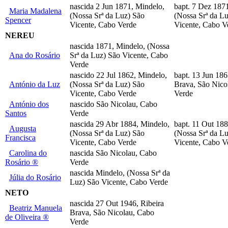
nascida 2 Jun 1871, Mindelo,
bapt. 7 Dez 187
Maria Madalena
(Nossa Srª da Luz) São
(Nossa Srª da L
Spencer
Vicente, Cabo Verde
Vicente, Cabo V
NEREU
nascida 1871, Mindelo, (Nossa
Ana do Rosário
Srª da Luz) São Vicente, Cabo
Verde
nascido 22 Jul 1862, Mindelo,
bapt. 13 Jun 186
António da Luz
(Nossa Srª da Luz) São
Brava, São Nico
Vicente, Cabo Verde
Verde
António dos
nascido São Nicolau, Cabo
Santos
Verde
nascida 29 Abr 1884, Mindelo,
bapt. 11 Out 18
Augusta
(Nossa Srª da Luz) São
(Nossa Srª da L
Francisca
Vicente, Cabo Verde
Vicente, Cabo V
Carolina do
nascida São Nicolau, Cabo
Rosário ®
Verde
nascida Mindelo, (Nossa Srª da
Júlia do Rosário
Luz) São Vicente, Cabo Verde
NETO
nascida 27 Out 1946, Ribeira
Beatriz Manuela
Brava, São Nicolau, Cabo
de Oliveira ®
Verde