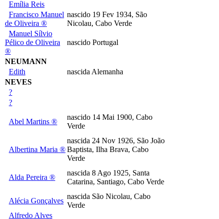
Emília Reis
Francisco Manuel
nascido 19 Fev 1934, São
de Oliveira ®
Nicolau, Cabo Verde
Manuel Sílvio
Pélico de Oliveira
nascido Portugal
®
NEUMANN
Edith
nascida Alemanha
NEVES
?
?
nascido 14 Mai 1900, Cabo
Abel Martins ®
Verde
nascida 24 Nov 1926, São João
Albertina Maria ®
Baptista, Ilha Brava, Cabo
Verde
nascida 8 Ago 1925, Santa
Alda Pereira ®
Catarina, Santiago, Cabo Verde
nascida São Nicolau, Cabo
Alécia Gonçalves
Verde
Alfredo Alves