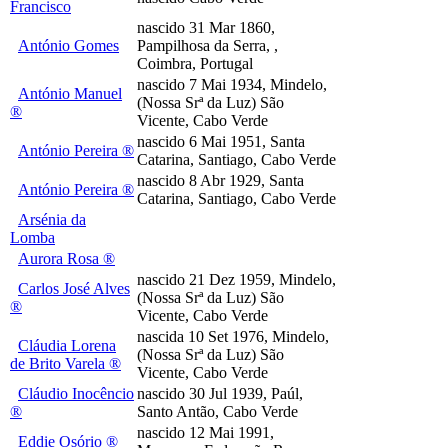
Francisco
nascido 31 Mar 1860,
António Gomes
Pampilhosa da Serra, ,
Coimbra, Portugal
nascido 7 Mai 1934, Mindelo,
António Manuel
(Nossa Srª da Luz) São
®
Vicente, Cabo Verde
nascido 6 Mai 1951, Santa
António Pereira ®
Catarina, Santiago, Cabo Verde
nascido 8 Abr 1929, Santa
António Pereira ®
Catarina, Santiago, Cabo Verde
Arsénia da
Lomba
Aurora Rosa ®
nascido 21 Dez 1959, Mindelo,
Carlos José Alves
(Nossa Srª da Luz) São
®
Vicente, Cabo Verde
nascida 10 Set 1976, Mindelo,
Cláudia Lorena
(Nossa Srª da Luz) São
de Brito Varela ®
Vicente, Cabo Verde
Cláudio Inocêncio
nascido 30 Jul 1939, Paúl,
®
Santo Antão, Cabo Verde
nascido 12 Mai 1991,
Eddie Osório ®