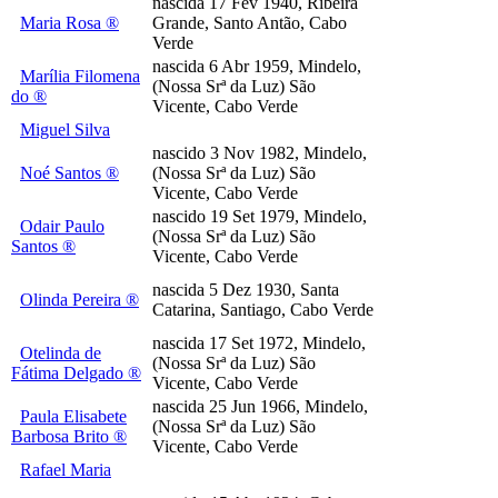
nascida 17 Fev 1940, Ribeira
Maria Rosa ®
Grande, Santo Antão, Cabo
Verde
nascida 6 Abr 1959, Mindelo,
Marília Filomena
(Nossa Srª da Luz) São
do ®
Vicente, Cabo Verde
Miguel Silva
nascido 3 Nov 1982, Mindelo,
Noé Santos ®
(Nossa Srª da Luz) São
Vicente, Cabo Verde
nascido 19 Set 1979, Mindelo,
Odair Paulo
(Nossa Srª da Luz) São
Santos ®
Vicente, Cabo Verde
nascida 5 Dez 1930, Santa
Olinda Pereira ®
Catarina, Santiago, Cabo Verde
nascida 17 Set 1972, Mindelo,
Otelinda de
(Nossa Srª da Luz) São
Fátima Delgado ®
Vicente, Cabo Verde
nascida 25 Jun 1966, Mindelo,
Paula Elisabete
(Nossa Srª da Luz) São
Barbosa Brito ®
Vicente, Cabo Verde
Rafael Maria