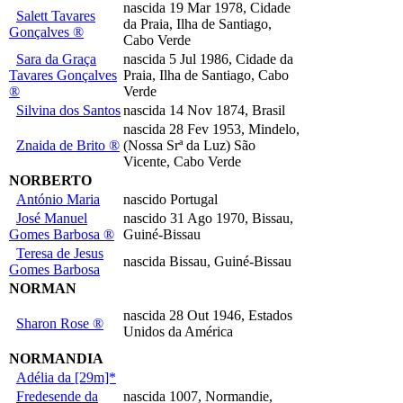
nascida 19 Mar 1978, Cidade
Salett Tavares
da Praia, Ilha de Santiago,
Gonçalves ®
Cabo Verde
Sara da Graça
nascida 5 Jul 1986, Cidade da
Tavares Gonçalves
Praia, Ilha de Santiago, Cabo
®
Verde
Silvina dos Santos
nascida 14 Nov 1874, Brasil
nascida 28 Fev 1953, Mindelo,
Znaida de Brito ®
(Nossa Srª da Luz) São
Vicente, Cabo Verde
NORBERTO
António Maria
nascido Portugal
José Manuel
nascido 31 Ago 1970, Bissau,
Gomes Barbosa ®
Guiné-Bissau
Teresa de Jesus
nascida Bissau, Guiné-Bissau
Gomes Barbosa
NORMAN
nascida 28 Out 1946, Estados
Sharon Rose ®
Unidos da América
NORMANDIA
Adélia da [29m]*
Fredesende da
nascida 1007, Normandie,