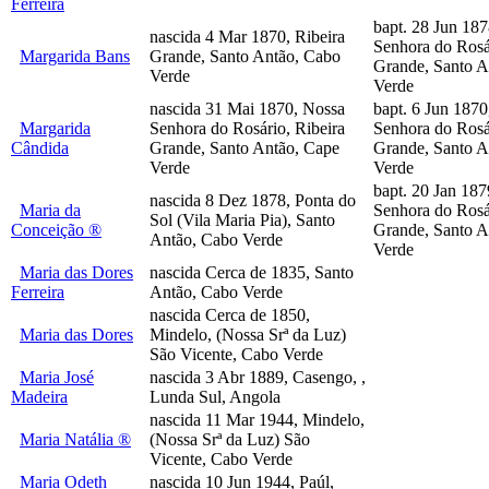
Ferreira
bapt. 28 Jun 18
nascida 4 Mar 1870, Ribeira
Senhora do Rosá
Margarida Bans
Grande, Santo Antão, Cabo
Grande, Santo A
Verde
Verde
nascida 31 Mai 1870, Nossa
bapt. 6 Jun 1870
Margarida
Senhora do Rosário, Ribeira
Senhora do Rosá
Cândida
Grande, Santo Antão, Cape
Grande, Santo A
Verde
Verde
bapt. 20 Jan 187
nascida 8 Dez 1878, Ponta do
Maria da
Senhora do Rosá
Sol (Vila Maria Pia), Santo
Conceição ®
Grande, Santo A
Antão, Cabo Verde
Verde
Maria das Dores
nascida Cerca de 1835, Santo
Ferreira
Antão, Cabo Verde
nascida Cerca de 1850,
Maria das Dores
Mindelo, (Nossa Srª da Luz)
São Vicente, Cabo Verde
Maria José
nascida 3 Abr 1889, Casengo, ,
Madeira
Lunda Sul, Angola
nascida 11 Mar 1944, Mindelo,
Maria Natália ®
(Nossa Srª da Luz) São
Vicente, Cabo Verde
Maria Odeth
nascida 10 Jun 1944, Paúl,