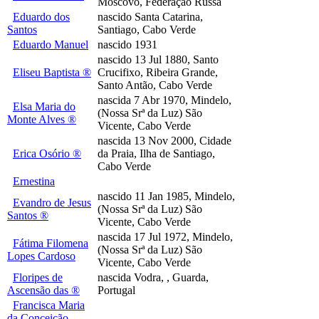
Moscovo, Federação Russa
Eduardo dos
nascido Santa Catarina,
Santos
Santiago, Cabo Verde
Eduardo Manuel
nascido 1931
nascido 13 Jul 1880, Santo
Eliseu Baptista ®
Crucifixo, Ribeira Grande,
Santo Antão, Cabo Verde
nascida 7 Abr 1970, Mindelo,
Elsa Maria do
(Nossa Srª da Luz) São
Monte Alves ®
Vicente, Cabo Verde
nascida 13 Nov 2000, Cidade
Erica Osório ®
da Praia, Ilha de Santiago,
Cabo Verde
Ernestina
nascido 11 Jan 1985, Mindelo,
Evandro de Jesus
(Nossa Srª da Luz) São
Santos ®
Vicente, Cabo Verde
nascida 17 Jul 1972, Mindelo,
Fátima Filomena
(Nossa Srª da Luz) São
Lopes Cardoso
Vicente, Cabo Verde
Floripes de
nascida Vodra, , Guarda,
Ascensão das ®
Portugal
Francisca Maria
da Conceição