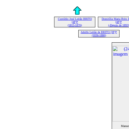
Custódio José Leitão BRITO
Domitília Maria Brito
[4P]*
[4P]*
(1815-1876)
(-Depois de 1892)
Adolfo Leitão de BRITO [3P]*
(1836-1886)
Manuel