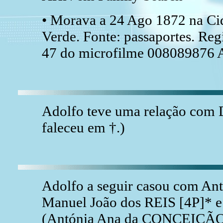
• Morava a 24 Ago 1872 na Cid
Verde. Fonte: passaportes. Reg
47 do microfilme 008089876
Adolfo teve uma relação co
faleceu em †.)
Adolfo a seguir casou com An
Manuel João dos REIS [4P]*
(Antónia Ana da CONCEIÇÃO [