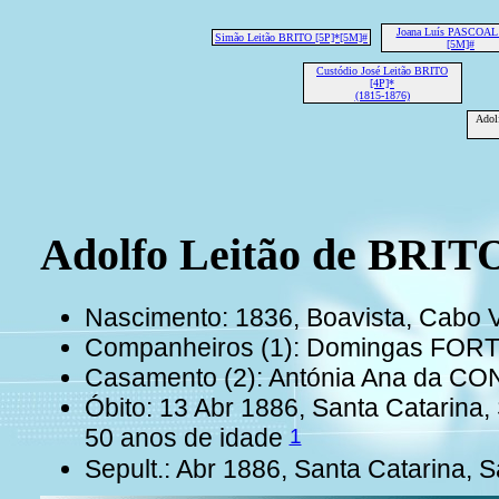
Joana Luís PASCOAL 
Simão Leitão BRITO [5P]*[5M]#
[5M]#
Custódio José Leitão BRITO
[4P]*
(1815-1876)
Adol
Adolfo Leitão de BRITO
Nascimento: 1836, Boavista, Cabo
Companheiros (1): Domingas FOR
Casamento (2): Antónia Ana da CO
Óbito: 13 Abr 1886, Santa Catarina
1
50 anos de idade
Sepult.: Abr 1886, Santa Catarina, 