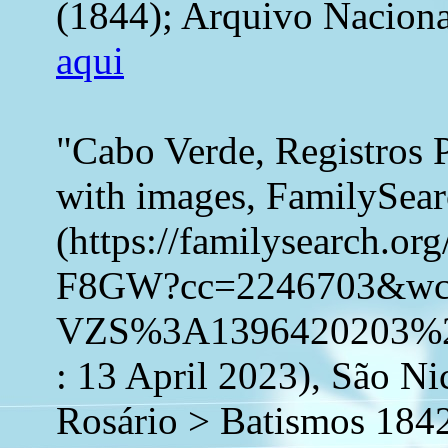
(1844); Arquivo Naciona
aqui
"Cabo Verde, Registros 
with images, FamilySea
(https://familysearch.o
F8GW?cc=2246703&w
VZS%3A1396420203%2
: 13 April 2023), São N
Rosário > Batismos 184