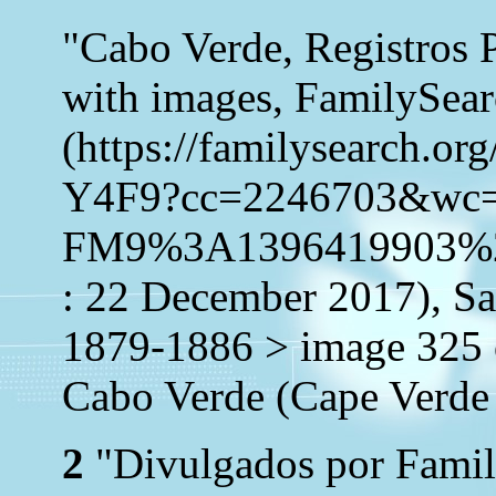
"Cabo Verde, Registros 
with images, FamilySea
(https://familysearch.o
Y4F9?cc=2246703&wc
FM9%3A1396419903%2
: 22 December 2017), Sa
1879-1886 > image 325 
Cabo Verde (Cape Verde 
2
"Divulgados por Family