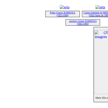
Pedro Gomes BARBOSA
Carlota Adelaide de M
(1823-1900)
(1833-Antes de 188
António Gomes BARBOSA
(1862-1966)
Maria Júli