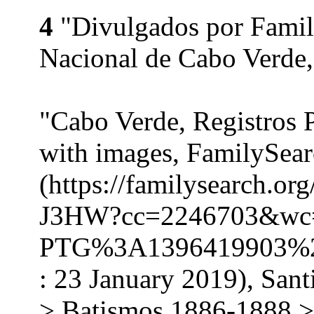
4
"Divulgados por Family
Nacional de Cabo Verde,
"Cabo Verde, Registros 
with images, FamilySea
(https://familysearch.o
J3HW?cc=2246703&w
PTG%3A1396419903%2
: 23 January 2019), San
> Batismos 1886-1888 >