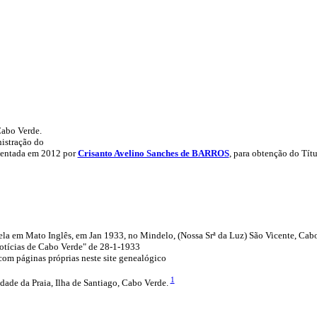
Cabo Verde.
nistração do
entada em 2012 por
Crisanto Avelino Sanches de BARROS
, para obtenção do Tít
apela em Mato Inglês, em Jan 1933, no Mindelo, (Nossa Srª da Luz) São Vicente, Cab
Notícias de Cabo Verde" de 28-1-1933
com páginas próprias neste site genealógico
1
idade da Praia, Ilha de Santiago, Cabo Verde.