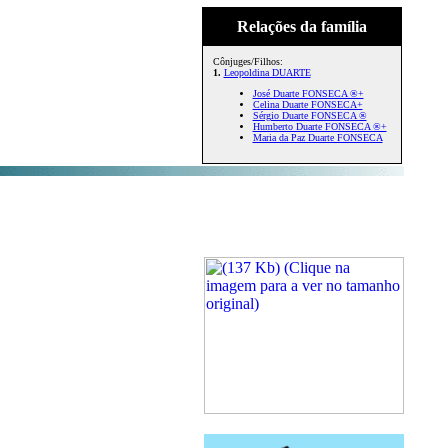
Relações da família
Cônjuges/Filhos:
1.
Leopoldina DUARTE
José Duarte FONSECA ®+
Celina Duarte FONSECA+
Sérgio Duarte FONSECA ®
Humberto Duarte FONSECA ®+
Maria da Paz Duarte FONSECA