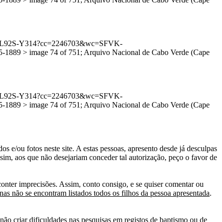
1:3QS7-L92S-Y314?cc=2246703&wc=SFVK-
889 > image 74 of 751; Arquivo Nacional de Cabo Verde (Cape
1:3QS7-L92S-Y314?cc=2246703&wc=SFVK-
889 > image 74 of 751; Arquivo Nacional de Cabo Verde (Cape
s e/ou fotos neste site. A estas pessoas, apresento desde já desculpas
sim, aos que não desejariam conceder tal autorização, peço o favor de
conter imprecisões. Assim, conto consigo, e se quiser comentar ou
as não se encontram listados todos os filhos da pessoa apresentada
.
ão criar dificuldades nas pesquisas em registos de baptismo ou de