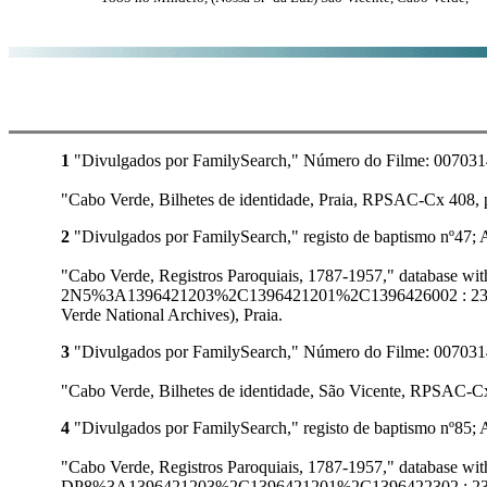
1
"Divulgados por FamilySearch," Número do Filme: 007031418
"Cabo Verde, Bilhetes de identidade, Praia, RPSAC-Cx 408, 
2
"Divulgados por FamilySearch," registo de baptismo nº47; 
"Cabo Verde, Registros Paroquiais, 1787-1957," database 
2N5%3A1396421203%2C1396421201%2C1396426002 : 23 Octobe
Verde National Archives), Praia.
3
"Divulgados por FamilySearch," Número do Filme: 007031410
"Cabo Verde, Bilhetes de identidade, São Vicente, RPSAC-Cx
4
"Divulgados por FamilySearch," registo de baptismo nº85; 
"Cabo Verde, Registros Paroquiais, 1787-1957," database 
DP8%3A1396421203%2C1396421201%2C1396422302 : 23 Octobe