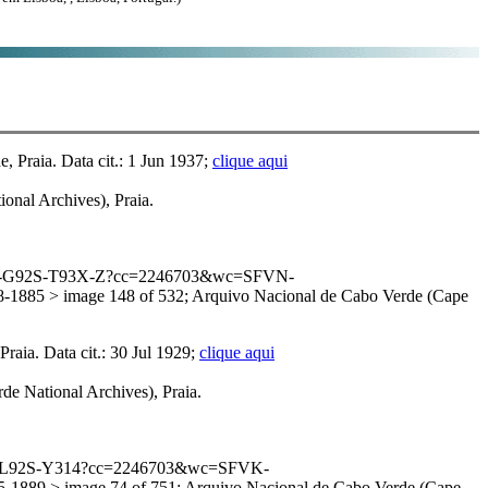
 Praia. Data cit.: 1 Jun 1937;
clique aqui
nal Archives), Praia.
:1:3QSQ-G92S-T93X-Z?cc=2246703&wc=SFVN-
885 > image 148 of 532; Arquivo Nacional de Cabo Verde (Cape
aia. Data cit.: 30 Jul 1929;
clique aqui
e National Archives), Praia.
1:3QS7-L92S-Y314?cc=2246703&wc=SFVK-
889 > image 74 of 751; Arquivo Nacional de Cabo Verde (Cape