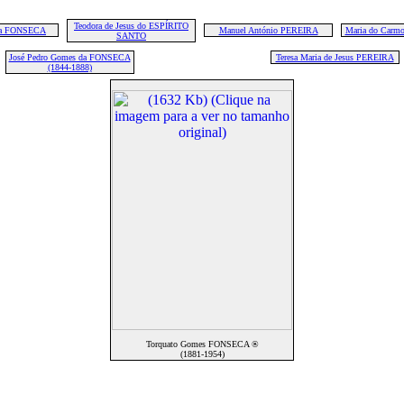
Teodora de Jesus do ESPÍRITO
da FONSECA
Manuel António PEREIRA
Maria do Car
SANTO
José Pedro Gomes da FONSECA
Teresa Maria de Jesus PEREIRA
(1844-1888)
Torquato Gomes FONSECA ®
(1881-1954)