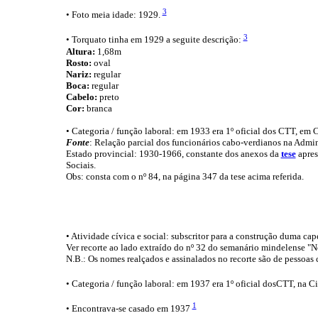
3
• Foto meia idade: 1929.
3
• Torquato tinha em 1929 a seguite descrição:
Altura:
1,68m
Rosto:
oval
Nariz:
regular
Boca:
regular
Cabelo:
preto
Cor:
branca
• Categoria / função laboral: em 1933 era 1º oficial dos CTT, em 
Fonte
: Relação parcial dos funcionários cabo-verdianos na Admi
Estado provincial: 1930-1966, constante dos anexos da
tese
apres
Sociais.
Obs: consta com o nº 84, na página 347 da tese acima referida.
• Atividade cívica e social: subscritor para a construção duma c
Ver recorte ao lado extraído do nº 32 do semanário mindelense "
N.B.: Os nomes realçados e assinalados no recorte são de pessoas 
• Categoria / função laboral: em 1937 era 1º oficial dosCTT, na C
1
• Encontrava-se casado em 1937