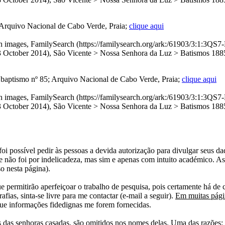
 Arquivo Nacional de Cabo Verde, Praia;
clique aqui
with images, FamilySearch (https://familysearch.org/ark:/61903/3:
r 2014), São Vicente > Nossa Senhora da Luz > Batismos 1885-1
baptismo nº 85; Arquivo Nacional de Cabo Verde, Praia;
clique aqui
with images, FamilySearch (https://familysearch.org/ark:/61903/3:
r 2014), São Vicente > Nossa Senhora da Luz > Batismos 1885-1
i possível pedir às pessoas a devida autorização para divulgar seus dado
 não foi por indelicadeza, mas sim e apenas com intuito académico. As
o nesta página).
e permitirão aperfeiçoar o trabalho de pesquisa, pois certamente há de 
afias, sinta-se livre para me contactar (e-mail a seguir).
Em muitas págin
ue informações fidedignas me forem fornecidas.
das senhoras casadas, são omitidos nos nomes delas. Uma das razões: n