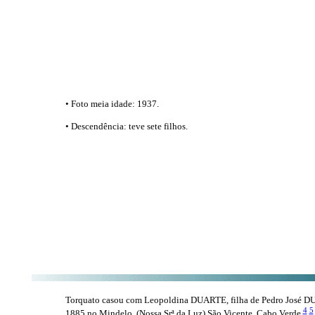
• Foto meia idade: 1937.
• Descendência: teve sete filhos.
Torquato casou com Leopoldina DUARTE, filha de Pedro José DU
4
5
1885 no Mindelo, (Nossa Srª da Luz) São Vicente, Cabo Verde,