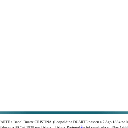
ARTE e Isabel Duarte CRISTINA. (Leopoldina DUARTE nasceu a 7 Ago 1884 no Min
6
faleceu a 30 Out 1938 em Lisboa, , Lisboa, Portugal
e foi sepultada em Nov 1938 