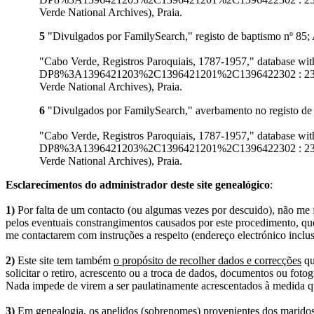
Verde National Archives), Praia.
5
"Divulgados por FamilySearch," registo de baptismo nº 85;
"Cabo Verde, Registros Paroquiais, 1787-1957," database 
DP8%3A1396421203%2C1396421201%2C1396422302 : 23 Octobe
Verde National Archives), Praia.
6
"Divulgados por FamilySearch," averbamento no registo de 
"Cabo Verde, Registros Paroquiais, 1787-1957," database 
DP8%3A1396421203%2C1396421201%2C1396422302 : 23 Octobe
Verde National Archives), Praia.
Esclarecimentos do administrador deste site genealógico
:
1)
Por falta de um contacto (ou algumas vezes por descuido), não me fo
pelos eventuais constrangimentos causados por este procedimento, que
me contactarem com instruções a respeito (endereço electrónico inclus
2)
Este site tem também
o propósito de recolher dados e correcções
qu
solicitar o retiro, acrescento ou a troca de dados, documentos ou fotogr
Nada impede de virem a ser paulatinamente acrescentados à medida q
3)
Em genealogia, os apelidos (sobrenomes) provenientes dos maridos 