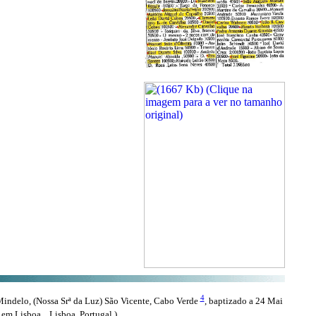
4
delo, (Nossa Srª da Luz) São Vicente, Cabo Verde
, baptizado a 24 Mai
em Lisboa, , Lisboa, Portugal.)