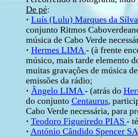
De pé
:
·
Luís (Lulu) Marques da Silv
conjunto Ritmos Caboverdeano
música de Cabo Verde necessári
·
Hermes LIMA
- (à frente en
músico, mais tarde elemento d
muitas gravações de música de
emissões da rádio;
·
Ângelo LIMA
- (atrás do
Her
do conjunto
Centaurus
, partic
Cabo Verde necessária, para pr
·
Teodoro Figueiredo PIAS
- t
·
António Cândido Spencer