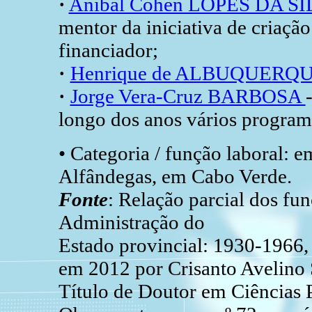
·
Aníbal Cohen LOPES DA S
mentor da iniciativa de criaçã
financiador;
·
Henrique de ALBUQUERQ
·
Jorge Vera-Cruz BARBOSA
longo dos anos vários program
• Categoria / função laboral: e
Alfândegas, em Cabo Verde.
Fonte
: Relação parcial dos fu
Administração do
Estado provincial: 1930-1966,
em 2012 por Crisanto Avelino 
Título de Doutor em Ciências Po