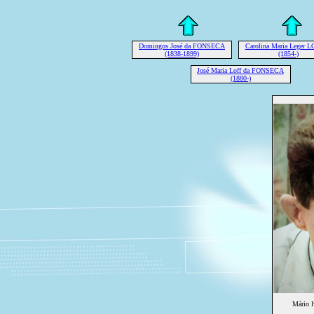
Domingos José da FONSECA
Carolina Maria Leger 
(1838-1899)
(1854-)
José Maria Loff da FONSECA
(1880-)
Mário 