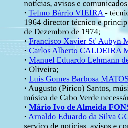
notícias, avisos e comunicados
·
Telmo Bárrio VIEIRA
- técni
1964 director técnico e princi
de Dezembro de 1974;
·
Francisco Xavier St' Au
·
Carlos Alberto CALDEIR
·
Manuel Eduardo Lehmann 
·
Oliveira;
·
Luís Gomes Barbosa MATO
·
Augusto (Pirico) Santos, mús
música de Cabo Verde necessári
·
Mário Ivo de Almeida FO
·
Arnaldo Eduardo da Silva
serviço de notícias, avisos e 