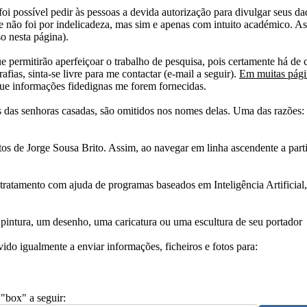
i possível pedir às pessoas a devida autorização para divulgar seus dado
 não foi por indelicadeza, mas sim e apenas com intuito académico. As
o nesta página).
e permitirão aperfeiçoar o trabalho de pesquisa, pois certamente há de 
afias, sinta-se livre para me contactar (e-mail a seguir).
Em muitas págin
ue informações fidedignas me forem fornecidas.
das senhoras casadas, são omitidos nos nomes delas. Uma das razões: n
tos de Jorge Sousa Brito. Assim, ao navegar em linha ascendente a par
 tratamento com ajuda de programas baseados em Inteligência Artificial,
pintura, um desenho, uma caricatura ou uma escultura de seu portador
ido igualmente a enviar informações, ficheiros e fotos para:
 "box" a seguir: