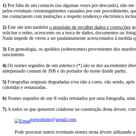
1)
Por falta de um contacto (ou algumas vezes por descuido), não me fo
pelos eventuais constrangimentos causados por este procedimento, que
me contactarem com instruções a respeito (endereço electrónico inclus
2)
Este site tem também
o propósito de recolher dados e correcções
qu
solicitar o retiro, acrescento ou a troca de dados, documentos ou fotogr
Nada impede de virem a ser paulatinamente acrescentados à medida q
3)
Em genealogia, os apelidos (sobrenomes) provenientes dos maridos 
nascimento.
4)
Os nomes seguidos de um asterisco (*) são os dos ascendentes dire
antepassado comum de JSB e do portador do nome donde partiu.
5)
Fotografias originais degradadas e/ou não a cores, vão sendo, após
coloridas e restauradas.
6)
Nomes seguidos de um ® estão retratados por uma fotografia, uma 
7)
A todos os que quiserem colaborar na construção desta árvore, conv
jorsoubrito@gmail.com
.
Pode procurar outros eventuais nomes nesta árvore utilizando a