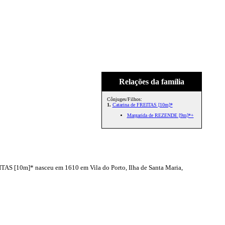
Relações da família
Cônjuges/Filhos:
1.
Catarina de FREITAS [10m]*
Margarida de REZENDE [9m]*+
AS [10m]* nasceu em 1610 em Vila do Porto, Ilha de Santa Maria,