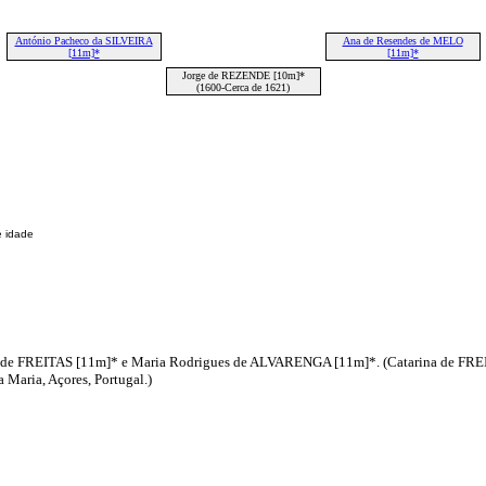
António Pacheco da SILVEIRA
Ana de Resendes de MELO
[11m]*
[11m]*
Jorge de REZENDE [10m]*
(1600-Cerca de 1621)
e idade
o de FREITAS [11m]* e Maria Rodrigues de ALVARENGA [11m]*. (Catarina de FREIT
 Maria, Açores, Portugal.)