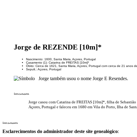
Jorge de REZENDE [10m]*
Nascimento: 1600, Santa Maria, Açores, Portugal
Casamento (1): Catarina de FREITAS [10m]*
Óbito: Cerca de 1621, Santa Maria, Açores, Portugal com cerca de 21 anos d
Sepult.: Açores, Portugal
Jorge também usou o nome Jorge E Resendes.
Jorge casou com Catarina de FREITAS [10m]*, filha de Sebastiã
Açores, Portugal e faleceu em 1680 em Vila do Porto, Ilha de Santa
Esclarecimentos do administrador deste site genealógico
: