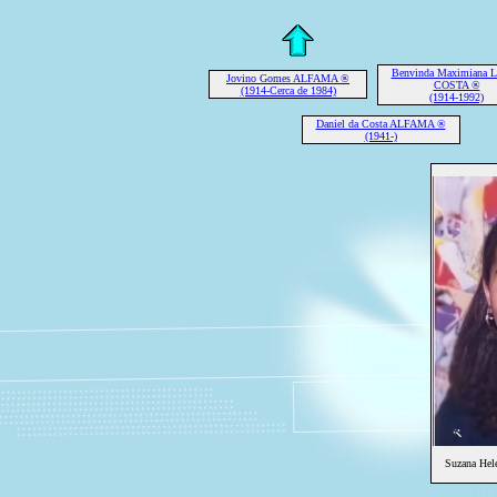
Benvinda Maximiana Le
Jovino Gomes ALFAMA ®
COSTA ®
(1914-Cerca de 1984)
(1914-1992)
Daniel da Costa ALFAMA ®
(1941-)
Suzana Hel