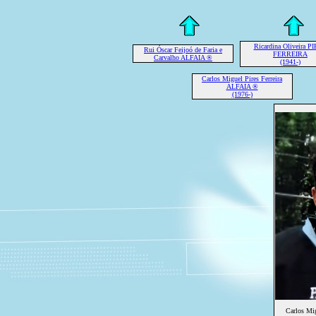
Ricardina Oliveira P
Rui Óscar Feijoó de Faria e
FERREIRA
Carvalho ALFAIA ®
(1941-)
Carlos Miguel Pires Ferreira
ALFAIA ®
(1976-)
Carlos Mig