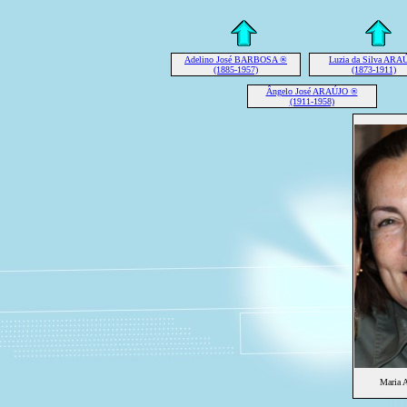
Adelino José BARBOSA ®
Luzia da Silva ARA
(1885-1957)
(1873-1911)
Ângelo José ARAÚJO ®
(1911-1958)
Maria 