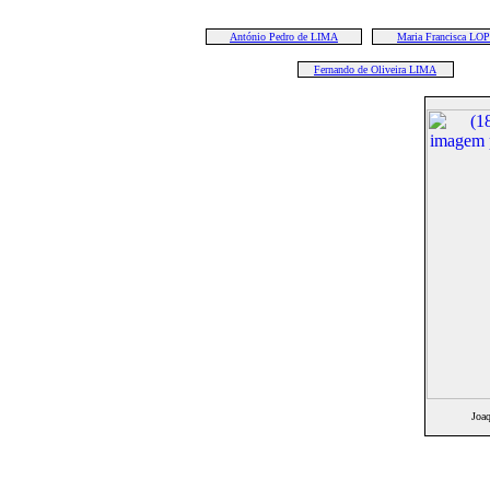
António Pedro de LIMA
Maria Francisca LO
Fernando de Oliveira LIMA
Joa