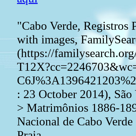
"Cabo Verde, Registros 
with images, FamilySea
(https://familysearch.o
T12X?cc=2246703&wc
C6J%3A1396421203%2
: 23 October 2014), São
> Matrimônios 1886-189
Nacional de Cabo Verde 
Praia.