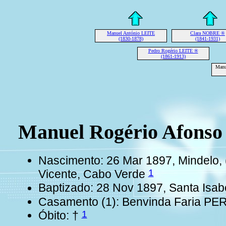
Manuel António LEITE
Clara NOBRE ®
(1830-1878)
(1841-1931)
Pedro Rogério LEITE ®
(1861-1913)
Manu
Manuel Rogério Afons
Nascimento: 26 Mar 1897, Mindelo,
1
Vicente, Cabo Verde
Baptizado: 28 Nov 1897, Santa Isab
Casamento (1): Benvinda Faria PE
1
Óbito: †