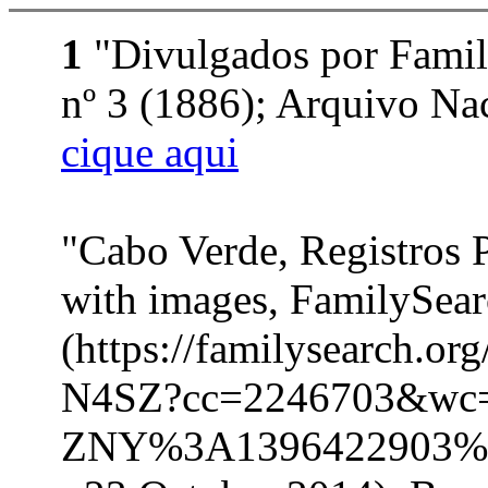
1
"Divulgados por Famil
nº 3 (1886); Arquivo Nac
cique aqui
"Cabo Verde, Registros 
with images, FamilySea
(https://familysearch.o
N4SZ?cc=2246703&wc
ZNY%3A1396422903%