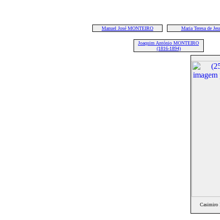
Manuel José MONTEIRO
Maria Teresa de Jes
Joaquim António MONTEIRO
(1816-1894)
Casimiro