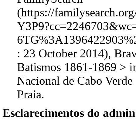
(https://familysearch.o
Y3P9?cc=2246703&wc
6TG%3A1396422903%2
: 23 October 2014), Brav
Batismos 1861-1869 > i
Nacional de Cabo Verde 
Praia.
Esclarecimentos do admini