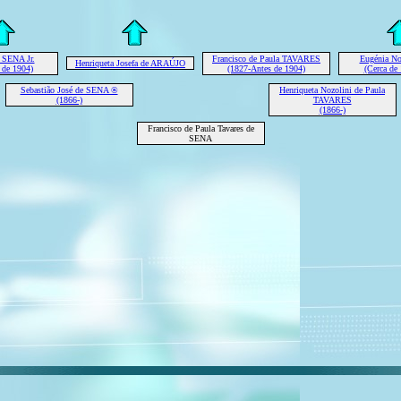
 SENA Jr.
Francisco de Paula TAVARES
Eugénia No
Henriqueta Josefa de ARAÚJO
 de 1904)
(1827-Antes de 1904)
(Cerca de
Sebastião José de SENA ®
Henriqueta Nozolini de Paula
(1866-)
TAVARES
(1866-)
Francisco de Paula Tavares de
SENA