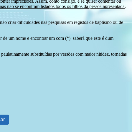
conter imprecisões. Assim, conto consigo, e se quiser comentar ou
as não se encontram listados todos os filhos da pessoa apresentada
.
ão criar dificuldades nas pesquisas em registos de baptismo ou de
tir de um nome e encontrar um com (*), saberá que este é dum
 paulatinamente substituídas por versões com maior nitidez, tornadas