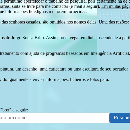
e permitirão aperfeiçoar o trabalho de pesquisa, pois certamente há de 
afias, sinta-se livre para me contactar (e-mail a seguir).
Em muitas págin
ue informações fidedignas me forem fornecidas.
das senhoras casadas, são omitidos nos nomes delas. Uma das razões: n
tos de Jorge Sousa Brito. Assim, ao navegar em linha ascendente a par
 tratamento com ajuda de programas baseados em Inteligência Artificial,
pintura, um desenho, uma caricatura ou uma escultura de seu portador
ido igualmente a enviar informações, ficheiros e fotos para:
 "box" a seguir: