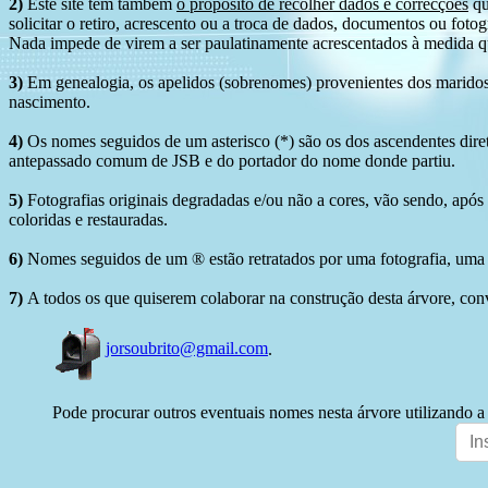
2)
Este site tem também
o propósito de recolher dados e correcções
qu
solicitar o retiro, acrescento ou a troca de dados, documentos ou fotogr
Nada impede de virem a ser paulatinamente acrescentados à medida q
3)
Em genealogia, os apelidos (sobrenomes) provenientes dos maridos 
nascimento.
4)
Os nomes seguidos de um asterisco (*) são os dos ascendentes dire
antepassado comum de JSB e do portador do nome donde partiu.
5)
Fotografias originais degradadas e/ou não a cores, vão sendo, após
coloridas e restauradas.
6)
Nomes seguidos de um ® estão retratados por uma fotografia, uma 
7)
A todos os que quiserem colaborar na construção desta árvore, conv
jorsoubrito@gmail.com
.
Pode procurar outros eventuais nomes nesta árvore utilizando a