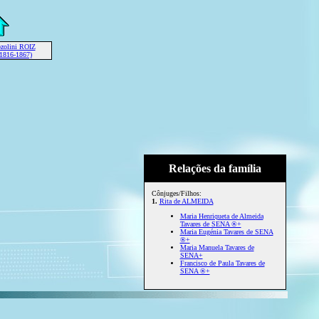
zolini ROIZ
 1816-1867)
Relações da família
Cônjuges/Filhos:
1.
Rita de ALMEIDA
Maria Henriqueta de Almeida
Tavares de SENA ®+
Maria Eugénia Tavares de SENA
®+
Maria Manuela Tavares de
SENA+
Francisco de Paula Tavares de
SENA ®+