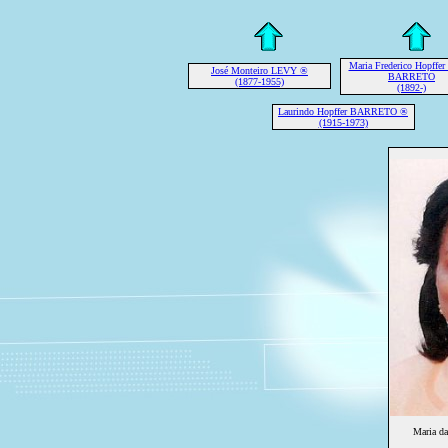
Maria Frederico Hopffer 
José Monteiro LEVY ®
BARRETO
(1877-1955)
(1892-)
Laurindo Hopffer BARRETO ®
(1915-1973)
Maria d