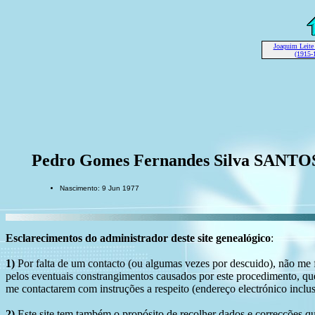
Joaquim Lei
(1915-
Pedro Gomes Fernandes Silva SANTO
Nascimento: 9 Jun 1977
Esclarecimentos do administrador deste site genealógico
:
1)
Por falta de um contacto (ou algumas vezes por descuido), não me fo
pelos eventuais constrangimentos causados por este procedimento, que
me contactarem com instruções a respeito (endereço electrónico inclus
2)
Este site tem também
o propósito de recolher dados e correcções
qu