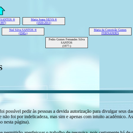
te SANTOS ®
Maria Joana SILVA ®
1997)
(1920-2011)
Noé Silva SANTOS ®
Maria da Conceição Gomes
(1945-)
FERNANDES
Pedro Gomes Fernandes Silva
SANTOS
(1977-)
S
i possível pedir às pessoas a devida autorização para divulgar seus dado
 não foi por indelicadeza, mas sim e apenas com intuito académico. As
o nesta página).
e permitirão aperfeiçoar o trabalho de pesquisa, pois certamente há de 