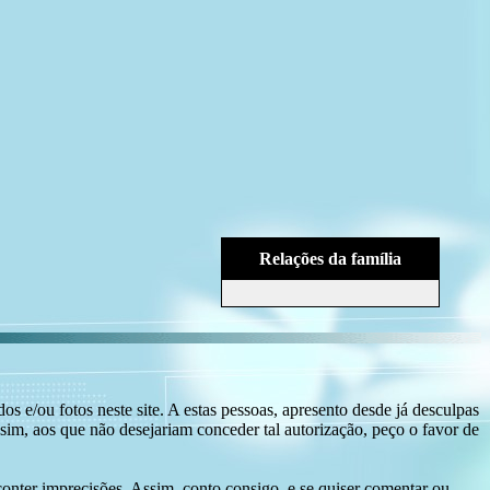
Relações da família
s e/ou fotos neste site. A estas pessoas, apresento desde já desculpas
sim, aos que não desejariam conceder tal autorização, peço o favor de
conter imprecisões. Assim, conto consigo, e se quiser comentar ou