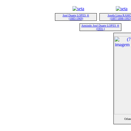
José Duarte LOPES ®
Josefa Lima RAM
(1883-1969)
(1897/1898-1992)
Armindo José Duarte LOPES ®
(1931-)
Orla