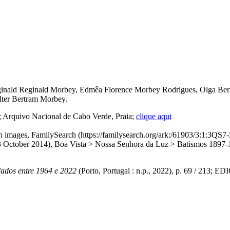
nald Reginald Morbey, Edmêa Florence Morbey Rodrigues, Olga Berti
lter Bertram Morbey.
; Arquivo Nacional de Cabo Verde, Praia;
clique aqui
with images, FamilySearch (https://familysearch.org/ark:/61903/3
er 2014), Boa Vista > Nossa Senhora da Luz > Batismos 1897-190
ados entre 1964 e 2022
(Porto, Portugal : n.p., 2022), p. 69 / 21