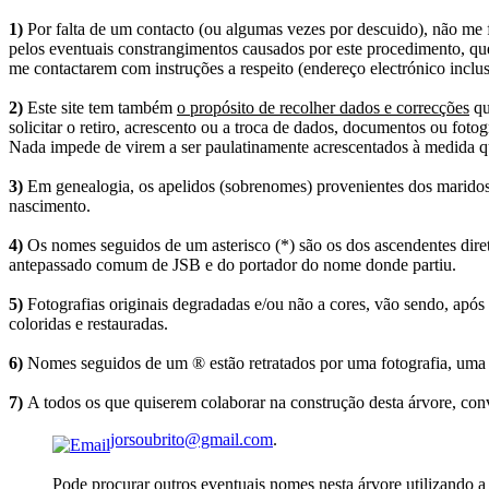
1)
Por falta de um contacto (ou algumas vezes por descuido), não me fo
pelos eventuais constrangimentos causados por este procedimento, que
me contactarem com instruções a respeito (endereço electrónico inclus
2)
Este site tem também
o propósito de recolher dados e correcções
qu
solicitar o retiro, acrescento ou a troca de dados, documentos ou fotogr
Nada impede de virem a ser paulatinamente acrescentados à medida q
3)
Em genealogia, os apelidos (sobrenomes) provenientes dos maridos 
nascimento.
4)
Os nomes seguidos de um asterisco (*) são os dos ascendentes dire
antepassado comum de JSB e do portador do nome donde partiu.
5)
Fotografias originais degradadas e/ou não a cores, vão sendo, após
coloridas e restauradas.
6)
Nomes seguidos de um ® estão retratados por uma fotografia, uma 
7)
A todos os que quiserem colaborar na construção desta árvore, conv
jorsoubrito@gmail.com
.
Pode procurar outros eventuais nomes nesta árvore utilizando a