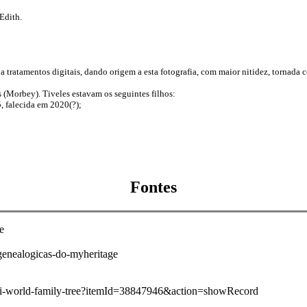
 Edith.
 a tratamentos digitais, dando origem a esta fotografia, com maior nitidez, tornada c
(Morbey). Tiveles estavam os seguintes filhos:
 falecida em 2020(?);
Fontes
e
-genealogicas-do-myheritage
eni-world-family-tree?itemId=38847946&action=showRecord