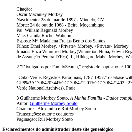
Citação:
Oscar Macauley Morbey
Nascimento: 28 de mar de 1897 - Mindelo, CV
Morte: 24 de out de 1968 - Beira, Moçambique
Pai: William Reginald Morbey
Mãe: Camila Rachel Wahnon
Esposa: Mª. Madalena Freitas Bento dos Santos
Filhos: Ethel Morbey, <Private> Morbey, <Private> Morbey
Irmãos: Eliza Winnifred Morbey(Winnie)ou Nuna, Edwin Regi
de Assunção Pereira D'Eça), II, Hildegard Mabel Morbey, Wa
2
"Divulgados por FamilySearch," registo de baptismo nº 100
"Cabo Verde, Registros Paroquiais, 1787-1957," database 
GP8%3A1396420344%2C1396421201%2C1396421402 : 23 Octob
Verde National Archives), Praia.
3
Guilherme Morbey Souto,
A Minha Família - Dados compil
Autor:
Guilherme Morbey Souto
Coautores: Alexandra e Rui Morbey Souto
Transcrições: autor e coautores
Paginação: Rui Morbey Souto
Esclarecimentos do administrador deste site genealógico
: