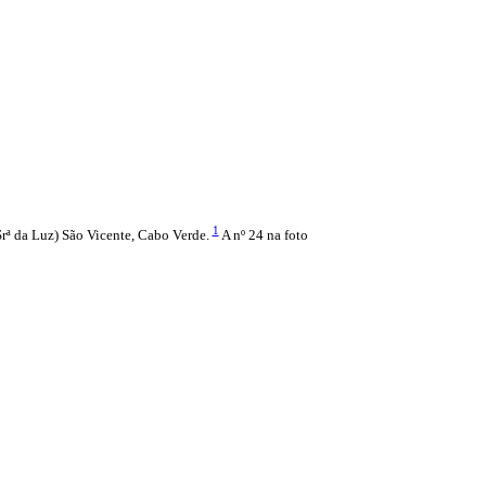
1
Srª da Luz) São Vicente, Cabo Verde.
A nº 24 na foto