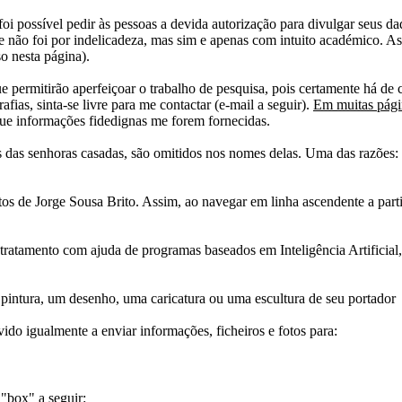
i possível pedir às pessoas a devida autorização para divulgar seus dado
 não foi por indelicadeza, mas sim e apenas com intuito académico. As
o nesta página).
e permitirão aperfeiçoar o trabalho de pesquisa, pois certamente há de 
afias, sinta-se livre para me contactar (e-mail a seguir).
Em muitas págin
ue informações fidedignas me forem fornecidas.
das senhoras casadas, são omitidos nos nomes delas. Uma das razões: n
tos de Jorge Sousa Brito. Assim, ao navegar em linha ascendente a par
 tratamento com ajuda de programas baseados em Inteligência Artificial,
pintura, um desenho, uma caricatura ou uma escultura de seu portador
ido igualmente a enviar informações, ficheiros e fotos para:
 "box" a seguir: