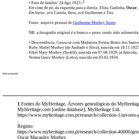
3
• Foto de família: 24 Ago 1923.
Em cima
de pé, da esquerda para a direita: Eliza, Gadinha,
Oscar
,
Em baixo
: avó Camila, Beto, avô Guilherme e Tita
Fonte: arquivo pessoal de
Guilherme Morbey Souto
NB: a fotografia original é a branco e preto, tendo sido submetida
• Descendência. Casou-se com Madalena Freitas Bento dos Santos 
Ruby Mabel Morbey (de Andrade e Silva), nascida em 18.11.1925,
Ethel Mary Morbey (Stofell), nascida em 07.08.1929, já falecida;
Norma Grace Morbey (Lobo), nascida em 03.02.1934.
1
Fontes do MyHeritage, Árvores genealógicas do MyHeritag
MyHeritage.com [online database], MyHeritage Ltd.
https://www.myheritage.com.pt/research/collection-1/arvores
.
Registo:
https://www.myheritage.com.pt/research/collection-40000/g
Oscar Macauley Morbey