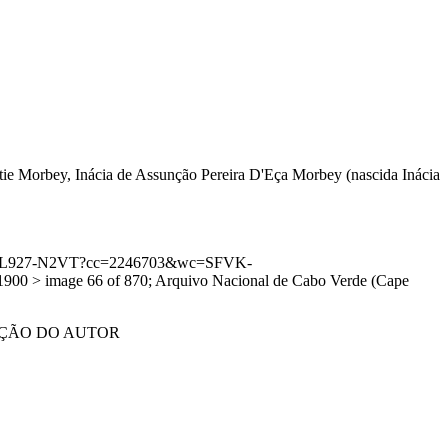
e Morbey, Inácia de Assunção Pereira D'Eça Morbey (nascida Inácia
:1:3QS7-L927-N2VT?cc=2246703&wc=SFVK-
0 > image 66 of 870; Arquivo Nacional de Cabo Verde (Cape
3; EDIÇÃO DO AUTOR