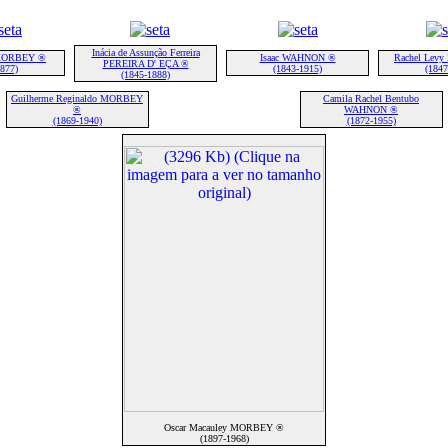
Inácia de Assunção Ferreira
 MORBEY ®
Isaac WAHNON ®
Rachel Lev
PEREIRA D' EÇA ®
1877)
(1843-1915)
(1847
(1845-1888)
Guilherme Reginaldo MORBEY
Camila Rachel Bentubo
®
WAHNON ®
(1869-1940)
(1872-1955)
Oscar Macauley MORBEY ®
(1897-1968)