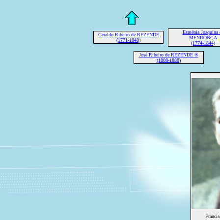
Esménia Joaquina 
Geraldo Ribeiro de REZENDE
MENDONÇA
(1771-1848)
(1774-1844)
José Ribeiro de REZENDE ®
(1808-1888)
Franci