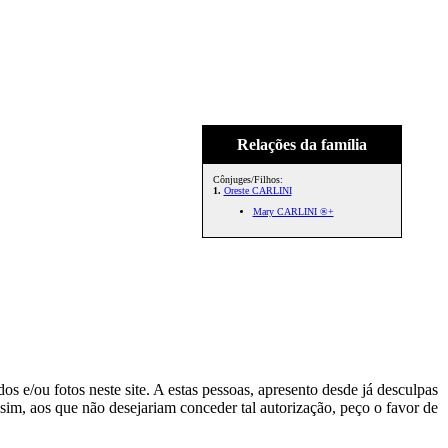
Relações da família
Cônjuges/Filhos:
1.
Oreste CARLINI
Mary CARLINI ®+
s e/ou fotos neste site. A estas pessoas, apresento desde já desculpas
sim, aos que não desejariam conceder tal autorização, peço o favor de