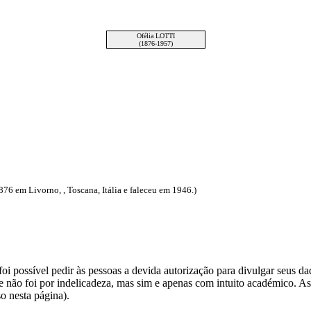
Ofélia LOTTI
(1876-1957)
6 em Livorno, , Toscana, Itália e faleceu em 1946.)
i possível pedir às pessoas a devida autorização para divulgar seus dado
 não foi por indelicadeza, mas sim e apenas com intuito académico. As
o nesta página).