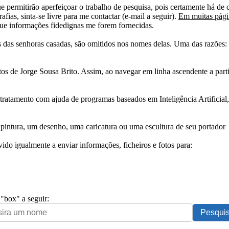
e permitirão aperfeiçoar o trabalho de pesquisa, pois certamente há de 
afias, sinta-se livre para me contactar (e-mail a seguir).
Em muitas págin
ue informações fidedignas me forem fornecidas.
das senhoras casadas, são omitidos nos nomes delas. Uma das razões: n
tos de Jorge Sousa Brito. Assim, ao navegar em linha ascendente a par
 tratamento com ajuda de programas baseados em Inteligência Artificial,
pintura, um desenho, uma caricatura ou uma escultura de seu portador
ido igualmente a enviar informações, ficheiros e fotos para:
 "box" a seguir: