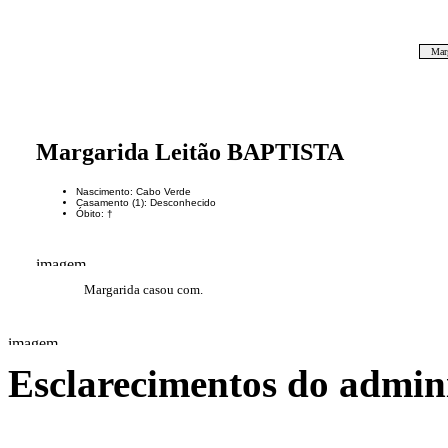
Mar
Margarida Leitão BAPTISTA
Nascimento: Cabo Verde
Casamento (1): Desconhecido
Óbito: †
Margarida casou com.
Esclarecimentos do admini