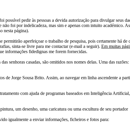
i possível pedir às pessoas a devida autorização para divulgar seus dado
 não foi por indelicadeza, mas sim e apenas com intuito académico. As
o nesta página).
e permitirão aperfeiçoar o trabalho de pesquisa, pois certamente há de 
afias, sinta-se livre para me contactar (e-mail a seguir).
Em muitas págin
ue informações fidedignas me forem fornecidas.
das senhoras casadas, são omitidos nos nomes delas. Uma das razões: n
tos de Jorge Sousa Brito. Assim, ao navegar em linha ascendente a par
 tratamento com ajuda de programas baseados em Inteligência Artificial,
pintura, um desenho, uma caricatura ou uma escultura de seu portador
ido igualmente a enviar informações, ficheiros e fotos para: