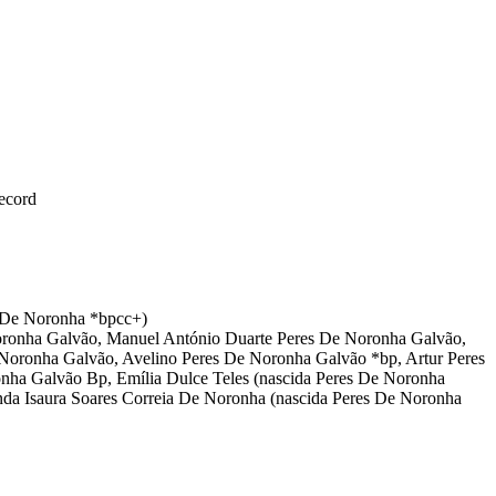
ecord
a De Noronha *bpcc+)
oronha Galvão, Manuel António Duarte Peres De Noronha Galvão,
Noronha Galvão, Avelino Peres De Noronha Galvão *bp, Artur Peres
nha Galvão Bp, Emília Dulce Teles (nascida Peres De Noronha
da Isaura Soares Correia De Noronha (nascida Peres De Noronha