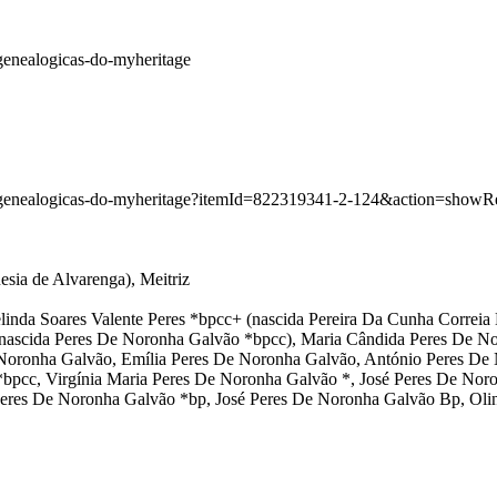
-genealogicas-do-myheritage
es-genealogicas-do-myheritage?itemId=822319341-2-124&action=showR
esia de Alvarenga), Meitriz
linda Soares Valente Peres *bpcc+ (nascida Pereira Da Cunha Correi
(nascida Peres De Noronha Galvão *bpcc), Maria Cândida Peres De N
Noronha Galvão, Emília Peres De Noronha Galvão, António Peres De 
pcc, Virgínia Maria Peres De Noronha Galvão *, José Peres De Noro
eres De Noronha Galvão *bp, José Peres De Noronha Galvão Bp, Olin