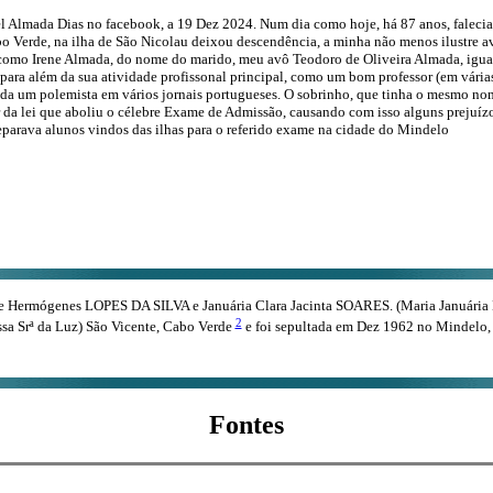
l Almada Dias no facebook, a 19 Dez 2024. Num dia como hoje, há 87 anos, falecia
 Verde, na ilha de São Nicolau deixou descendência, a minha não menos ilustre a
 como Irene Almada, do nome do marido, meu avô Teodoro de Oliveira Almada, igual
ara além da sua atividade profissonal principal, como um bom professor (em várias
a um polemista em vários jornais portugueses. O sobrinho, que tinha o mesmo no
da lei que aboliu o célebre Exame de Admissão, causando com isso alguns prejuízos 
eparava alunos vindos das ilhas para o referido exame na cidade do Mindelo
de Hermógenes LOPES DA SILVA e Januária Clara Jacinta SOARES. (Maria Januária
2
sa Srª da Luz) São Vicente, Cabo Verde
e foi sepultada em Dez 1962 no Mindelo, 
Fontes