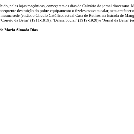
bido, pelas lojas maçónicas, começaram os dias de Calvário do jornal diocesano. M
consequente destruição do pobre equipamento o fizeles estavam calar, nem arrefecer 
mesma sede (então, o Círculo Católico, actual Casa de Retiros, na Estrada de Mang
Correio da Beira" (1911-1919), "Defesa Social" (1919-1920) e "Jornal da Beira" (es
ilda Maria Almada Dias