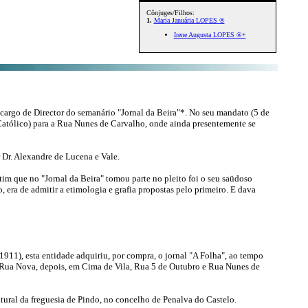
Cônjuges/Filhos:
1.
Maria Januária LOPES ®
Irene Augusta LOPES ®+
 cargo de Director do semanário "Jornal da Beira"*. No seu mandato (5 de
 Católico) para a Rua Nunes de Carvalho, onde ainda presentemente se
 Dr. Alexandre de Lucena e Vale.
im que no "Jornal da Beira" tomou parte no pleito foi o seu saüdoso
 era de admitir a etimologia e grafia propostas pelo primeiro. E dava
11), esta entidade adquiriu, por compra, o jornal "A Folha", ao tempo
 da Rua Nova, depois, em Cima de Vila, Rua 5 de Outubro e Rua Nunes de
tural da freguesia de Pindo, no concelho de Penalva do Castelo.