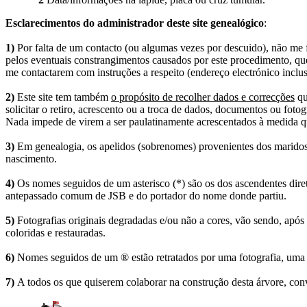
Esclarecimentos do administrador deste site genealógico
:
1)
Por falta de um contacto (ou algumas vezes por descuido), não me fo
pelos eventuais constrangimentos causados por este procedimento, que
me contactarem com instruções a respeito (endereço electrónico inclus
2)
Este site tem também
o propósito de recolher dados e correcções
qu
solicitar o retiro, acrescento ou a troca de dados, documentos ou fotogr
Nada impede de virem a ser paulatinamente acrescentados à medida q
3)
Em genealogia, os apelidos (sobrenomes) provenientes dos maridos 
nascimento.
4)
Os nomes seguidos de um asterisco (*) são os dos ascendentes dire
antepassado comum de JSB e do portador do nome donde partiu.
5)
Fotografias originais degradadas e/ou não a cores, vão sendo, após
coloridas e restauradas.
6)
Nomes seguidos de um ® estão retratados por uma fotografia, uma 
7)
A todos os que quiserem colaborar na construção desta árvore, conv