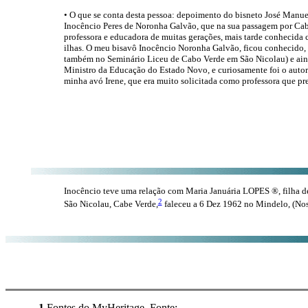
• O que se conta desta pessoa: depoimento do bisneto José Manue
Inocêncio Peres de Noronha Galvão, que na sua passagem por Cabo
professora e educadora de muitas gerações, mais tarde conhecida
ilhas. O meu bisavô Inocêncio Noronha Galvão, ficou conhecido, p
também no Seminário Liceu de Cabo Verde em São Nicolau) e aind
Ministro da Educação do Estado Novo, e curiosamente foi o autor 
minha avó Irene, que era muito solicitada como professora que pr
Inocêncio teve uma relação com Maria Januária LOPES ®, filha 
2
São Nicolau, Cabe Verde,
faleceu a 6 Dez 1962 no Mindelo, (Nos
1
Fontes do MyHeritage, Fonte: