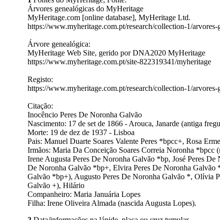
Árvores genealógicas do MyHeritage
MyHeritage.com [online database], MyHeritage Ltd.
https://www.myheritage.com.pt/research/collection-1/arvores
Árvore genealógica:
MyHeritage Web Site, gerido por DNA2020 MyHeritage
https://www.myheritage.com.pt/site-822319341/myheritage
Registo:
https://www.myheritage.com.pt/research/collection-1/arvor
Citação:
Inocêncio Peres De Noronha Galvão
Nascimento: 17 de set de 1866 - Arouca, Janarde (antiga fregu
Morte: 19 de dez de 1937 - Lisboa
Pais: Manuel Duarte Soares Valente Peres *bpcc+, Rosa Erme
Irmãos: Maria Da Conceição Soares Correia Noronha *bpcc 
Irene Augusta Peres De Noronha Galvão *bp, José Peres De 
De Noronha Galvão *bp+, Elvira Peres De Noronha Galvão *b
Galvão *bp+), Augusto Peres De Noronha Galvão *, Olívia P
Galvão +), Hilário
Companheiro: Maria Januária Lopes
Filha: Irene Oliveira Almada (nascida Augusta Lopes).
2
Data/informações na lápide, placa ou cruz tumular.