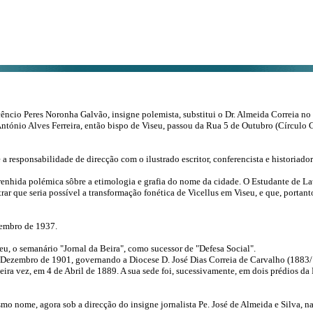
êncio Peres Noronha Galvão, insigne polemista, substitui o Dr. Almeida Correia no
António Alves Ferreira, então bispo de Viseu, passou da Rua 5 de Outubro (Círculo
 responsabilidade de direcção com o ilustrado escritor, conferencista e historiador
enhida polémica sôbre a etimologia e grafia do nome da cidade. O Estudante de Lat
que seria possível a transformação fonética de Vicellus em Viseu, e que, portanto,
embro de 1937.
u, o semanário "Jornal da Beira", como sucessor de "Defesa Social".
 Dezembro de 1901, governando a Diocese D. José Dias Correia de Carvalho (1883/19
imeira vez, em 4 de Abril de 1889. A sua sede foi, sucessivamente, em dois prédios
o nome, agora sob a direcção do insigne jornalista Pe. José de Almeida e Silva, na