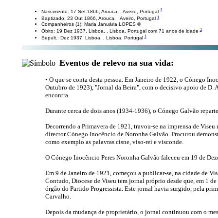
1
Nascimento: 17 Set 1866, Arouca, , Aveiro, Portugal
1
Baptizado: 23 Out 1866, Arouca, , Aveiro, Portugal
Companheiros (1): Maria Januária LOPES ®
1
Óbito: 19 Dez 1937, Lisboa, , Lisboa, Portugal com 71 anos de idade
1
Sepult.: Dez 1937, Lisboa, , Lisboa, Portugal
Eventos de relevo na sua vida:
• O que se conta desta pessoa. Em Janeiro de 1922, o Cónego Inoc
Outubro de 1923), "Jornal da Beira", com o decisivo apoio de D. 
encontra.
Durante cerca de dois anos (1934-1936), o Cónego Galvão reparte a
Decorrendo a Primavera de 1921, travou-se na imprensa de Viseu r
director Cónego Inocêncio de Noronha Galvão. Procurou demonstrar 
como exemplo as palavras cisne, viso-rei e visconde.
O Cónego Inocêncio Peres Noronha Galvão faleceu em 19 de Dez
Em 9 de Janeiro de 1921, começou a publicar-se, na cidade de Vise
Contudo, Diocese de Viseu tem jornal próprio desde que, em 1 de
órgão do Partido Progressista. Este jornal havia surgido, pela pr
Carvalho.
Depois da mudança de proprietário, o jornal continuou com o mesm