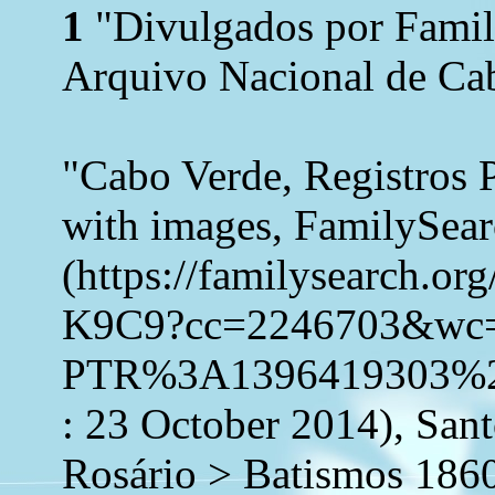
1
"Divulgados por Family
Arquivo Nacional de Cab
"Cabo Verde, Registros 
with images, FamilySea
(https://familysearch.o
K9C9?cc=2246703&wc
PTR%3A1396419303%2
: 23 October 2014), San
Rosário > Batismos 1860