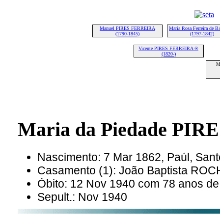
Manuel PIRES FERREIRA
Maria Rosa Ferreira de
(1790-1845)
(1797-1842)
Vicente PIRES FERREIRA ®
(1820-)
M
Maria da Piedade PI
Nascimento: 7 Mar 1862, Paúl, San
Casamento (1): João Baptista R
Óbito: 12 Nov 1940 com 78 anos de
Sepult.: Nov 1940