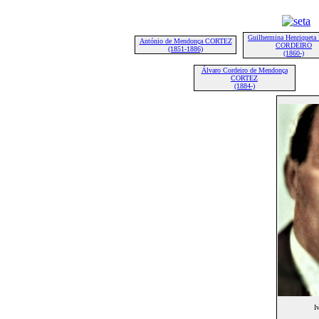
Guilhermina Henriqueta 
António de Mendonça CORTEZ
CORDEIRO
(1851-1886)
(1860-)
Álvaro Cordeiro de Mendonça
CORTEZ
(1884-)
I