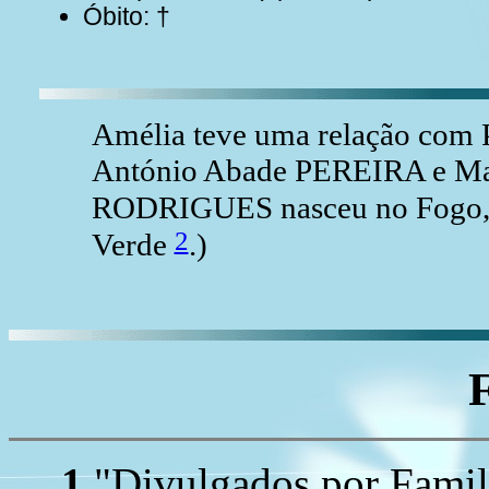
Óbito: †
Amélia teve uma relação com
António Abade PEREIRA e Mar
RODRIGUES nasceu no Fogo,
2
Verde
.)
1
"Divulgados por Family