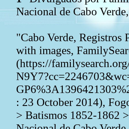
Nacional de Cabo Verde,
"Cabo Verde, Registros 
with images, FamilySea
(https://familysearch.o
N9Y7?cc=2246703&wc
GP6%3A1396421303%2
: 23 October 2014), Fog
> Batismos 1852-1862 >
Nacional de Cabo Verde 