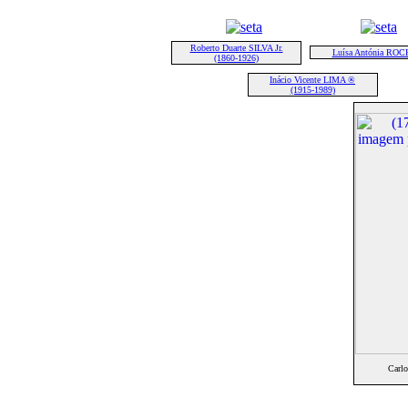
Roberto Duarte SILVA Jr.
Luísa Antónia RO
(1860-1926)
Inácio Vicente LIMA ®
(1915-1989)
Carl