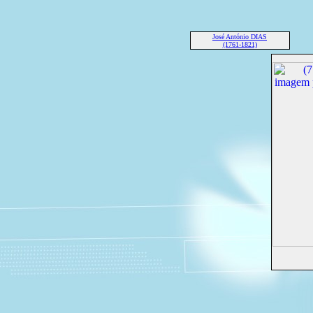
José António DIAS
(1761-1821)