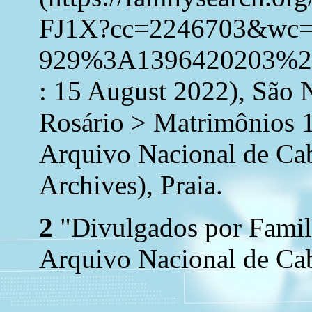
FJ1X?cc=2246703&wc=
929%3A1396420203%2
: 15 August 2022), São 
Rosário > Matrimônios 
Arquivo Nacional de Ca
Archives), Praia.
2
"Divulgados por Family
Arquivo Nacional de Cab