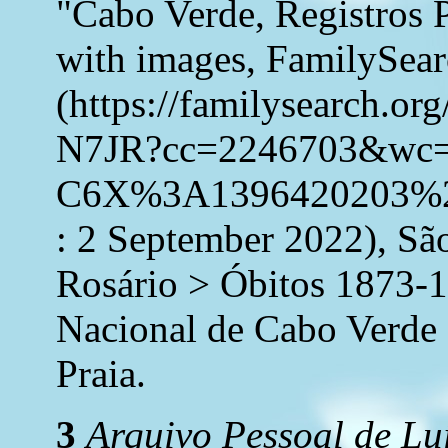
"Cabo Verde, Registros 
with images, FamilySea
(https://familysearch.o
N7JR?cc=2246703&wc
C6X%3A1396420203%2
: 2 September 2022), Sã
Rosário > Óbitos 1873-1
Nacional de Cabo Verde 
Praia.
3
Arquivo Pessoal de Lu