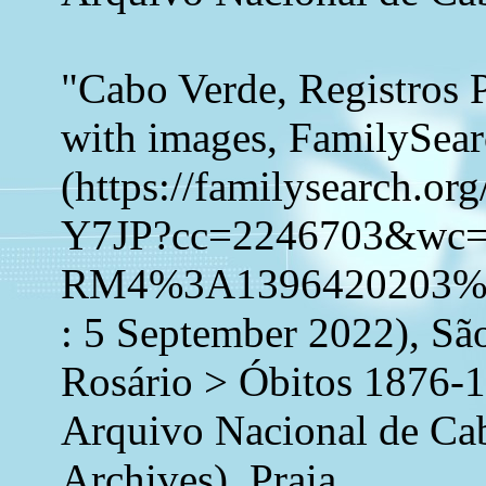
"Cabo Verde, Registros 
with images, FamilySea
(https://familysearch.o
Y7JP?cc=2246703&wc
RM4%3A1396420203%
: 5 September 2022), Sã
Rosário > Óbitos 1876-1
Arquivo Nacional de Ca
Archives), Praia.