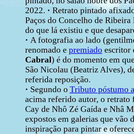
pintado, no salão nobre dos P
2022.
·
Retrato pintado afixad
Paços do Concelho de Ribeira 
do que lá existiu e que desapa
·
A fotografia ao lado (gentilm
renomado e
premiado
escritor 
Cabral
) é do momento em que 
São Nicolau (Beatriz Alves), de
referida reposição.
·
Segundo o
Tributo póstumo a
acima referido autor, o retrato
Cay de Nhô Zé Gaída e Nhâ Mar
expostos em galerias que vão d
inspiração para pintar e oferec