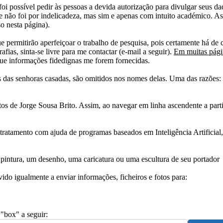
i possível pedir às pessoas a devida autorização para divulgar seus dado
 não foi por indelicadeza, mas sim e apenas com intuito académico. As
o nesta página).
e permitirão aperfeiçoar o trabalho de pesquisa, pois certamente há de 
afias, sinta-se livre para me contactar (e-mail a seguir).
Em muitas págin
ue informações fidedignas me forem fornecidas.
das senhoras casadas, são omitidos nos nomes delas. Uma das razões: n
tos de Jorge Sousa Brito. Assim, ao navegar em linha ascendente a par
 tratamento com ajuda de programas baseados em Inteligência Artificial,
pintura, um desenho, uma caricatura ou uma escultura de seu portador
ido igualmente a enviar informações, ficheiros e fotos para:
 "box" a seguir: