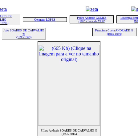
OARES DE
Pedro Andrade GOMES
Lourença Se
ALHO
Germana LOPES
(1871-Cerca de 1939)
(18
 1870-)
João SOARES DE CARVALHO
Francisca Costa ANDRADE ®
®
(1915-1991)
(1895-1969)
Filipe Andrade SOARES DE CARVALHO ®
(1955-2015)