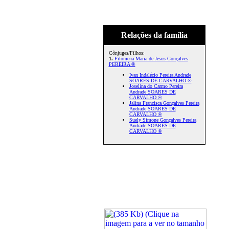
Relações da família
Cônjuges/Filhos:
1.
Filomena Maria de Jesus Gonçalves
PEREIRA ®
Ivan Indalécio Pereira Andrade
SOARES DE CARVALHO ®
Joselina do Carmo Pereira
Andrade SOARES DE
CARVALHO ®
Jalina Francisca Gonçalves Pereira
Andrade SOARES DE
CARVALHO ®
Suely Simone Gonçalves Pereira
Andrade SOARES DE
CARVALHO ®