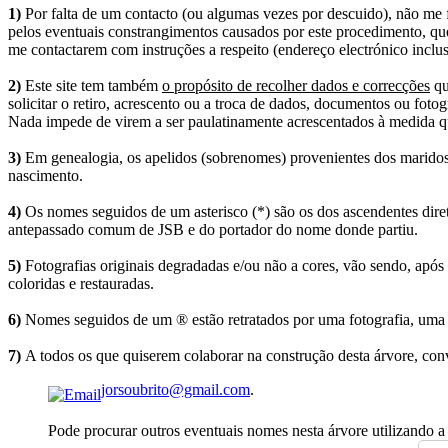
1)
Por falta de um contacto (ou algumas vezes por descuido), não me fo
pelos eventuais constrangimentos causados por este procedimento, que
me contactarem com instruções a respeito (endereço electrónico inclus
2)
Este site tem também
o propósito de recolher dados e correcções
qu
solicitar o retiro, acrescento ou a troca de dados, documentos ou fotogr
Nada impede de virem a ser paulatinamente acrescentados à medida q
3)
Em genealogia, os apelidos (sobrenomes) provenientes dos maridos 
nascimento.
4)
Os nomes seguidos de um asterisco (*) são os dos ascendentes dire
antepassado comum de JSB e do portador do nome donde partiu.
5)
Fotografias originais degradadas e/ou não a cores, vão sendo, após
coloridas e restauradas.
6)
Nomes seguidos de um ® estão retratados por uma fotografia, uma 
7)
A todos os que quiserem colaborar na construção desta árvore, conv
jorsoubrito@gmail.com
.
Pode procurar outros eventuais nomes nesta árvore utilizando a