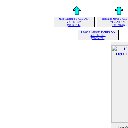
Júlio Lubrano BARBOSA
Teresa de Jesus BAR
VICENTE ®
VICENTE ®
(1896-1947)
(1896-1978)
Horácio Lubrano BARBOSA
VICENTE ®
(1927-1999)
César 