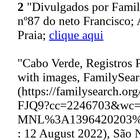
2
"Divulgados por Family
nº87 do neto Francisco;
Praia;
clique aqui
"Cabo Verde, Registros 
with images, FamilySea
(https://familysearch.o
FJQ9?cc=2246703&wc=
MNL%3A1396420203%
: 12 August 2022), São 