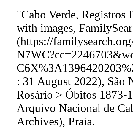
"Cabo Verde, Registros 
with images, FamilySea
(https://familysearch.o
N7WC?cc=2246703&wc
C6X%3A1396420203%2
: 31 August 2022), São 
Rosário > Óbitos 1873-1
Arquivo Nacional de Ca
Archives), Praia.