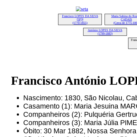
Francisco LOPES DA SILVA
Maria Sabina do Ros
[5P]*
CADAIS
(1770-1855)
(Cerca de 1775-186
António LOPES DA SILVA
(1799-1883)
Fran
Francisco António LO
Nascimento: 1830, São Nicolau, Ca
Casamento (1): Maria Jesuina M
Companheiros (2): Pulquéria Gert
Companheiros (3): Maria Júlia PI
Óbito: 30 Mar 1882, Nossa Senhora 