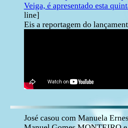
Veiga, é apresentado esta quint
line]
Eis a reportagem do lançament
José casou com Manuela Erne
Manuel Gomes MONTEIRO e Er