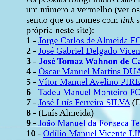
um número a vermelho (ver os r
sendo que os nomes com
link
s
própria neste site):
1
-
Jorge Carlos de Almeida
2
-
José Gabriel Delgado Vice
3
-
José Tomaz Wahnon de C
4
-
Óscar Manuel Martins D
5
-
Vítor Manuel Avelino PIR
6
-
Tadeu Manuel Monteiro 
7
-
José Luís Ferreira SILVA
(D
8
- (Luís Almeida)
9
-
João Manuel da Fonseca T
10
-
Odílio Manuel Vicente L