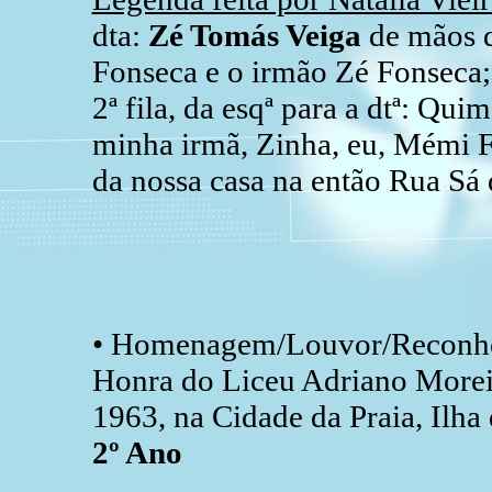
dta:
Zé Tomás Veiga
de mãos d
Fonseca e o irmão Zé Fonseca;
2ª fila, da esqª para a dtª: Q
minha irmã, Zinha, eu, Mémi Fo
da nossa casa na então Rua Sá 
• Homenagem/Louvor/Reconhe
Honra do Liceu Adriano Moreir
1963, na Cidade da Praia, Ilha
2º Ano