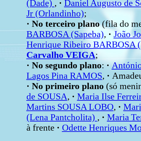
(Dade)
,
·
Daniel Augusto de
Jr (Orlandinho)
;
· No terceiro plano
(fila do me
BARBOSA (Sapeba)
,
·
João Jo
Henrique Ribeiro BARBOSA (
Carvalho VEIGA
;
· No segundo plano
:
·
Antóni
Lagos Pina RAMOS
,
·
Amade
· No primeiro plano
(só meni
de SOUSA
,
·
Maria Ilse Ferre
Martins SOUSA LOBO
,
·
Mari
(Lena Pantcholita)
,
·
Maria Te
à frente
·
Odette Henriques 