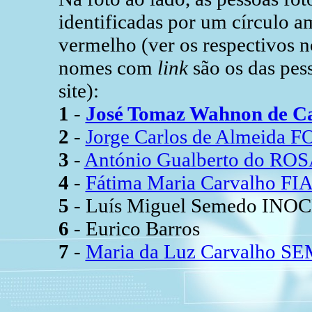
identificadas por um círculo
vermelho (ver os respectivos n
nomes com
link
são os das pes
site):
1
-
José Tomaz Wahnon de C
2
-
Jorge Carlos de Almeida
3
-
António Gualberto do RO
4
-
Fátima Maria Carvalho F
5
- Luís Miguel Semedo INOC
6
- Eurico Barros
7
-
Maria da Luz Carvalho 