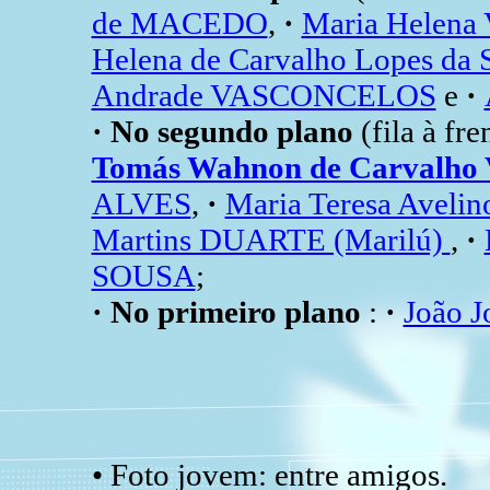
de MACEDO
,
·
Maria Helena
Helena de Carvalho Lopes da 
Andrade VASCONCELOS
e
·
· No segundo plano
(fila à fr
Tomás Wahnon de Carvalho
ALVES
,
·
Maria Teresa Avelin
Martins DUARTE (Marilú)
,
·
SOUSA
;
· No primeiro plano
:
·
João J
• Foto jovem: entre amigos.