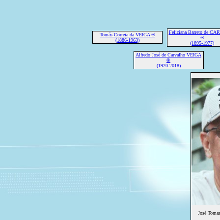
Feliciana Barreto de C
Tomás Correia da VEIGA ®
®
(1886-1963)
(1895-1977)
Alfredo José de Carvalho VEIGA
®
(1920-2018)
José Toma