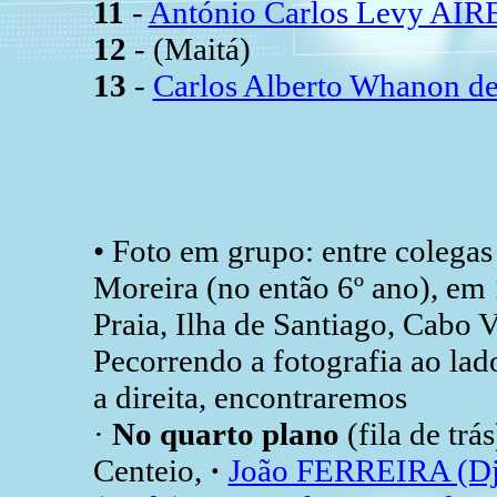
11
-
António Carlos Levy AIR
12
- (Maitá)
13
-
Carlos Alberto Whanon d
• Foto em grupo: entre colega
Moreira (no então 6º ano), em
Praia, Ilha de Santiago, Cabo V
Pecorrendo a fotografia ao lad
a direita, encontraremos
·
No quarto plano
(fila de trás
Centeio,
·
João FERREIRA (Dj