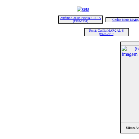
António Coelho Pereira SERRA
Cecília Maria MAR
(1903-1931)
Tomás Cecília MARÇAL ®
(1928-2013)
Ulisses 