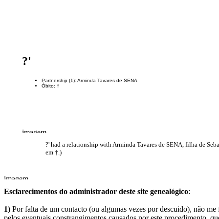
?'
Partnership (1): Arminda Tavares de SENA
Óbito: †
?' had a relationship with Arminda Tavares de SENA, filha de Se
em †.)
Esclarecimentos do administrador deste site genealógico
:
1)
Por falta de um contacto (ou algumas vezes por descuido), não me fo
pelos eventuais constrangimentos causados por este procedimento, que