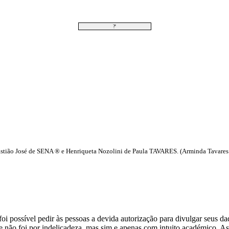
?'
bastião José de SENA ® e Henriqueta Nozolini de Paula TAVARES. (Arminda Tavares
i possível pedir às pessoas a devida autorização para divulgar seus dado
 não foi por indelicadeza, mas sim e apenas com intuito académico. As