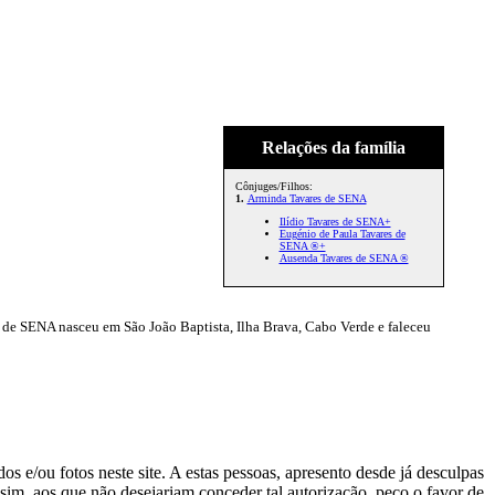
Relações da família
Cônjuges/Filhos:
1.
Arminda Tavares de SENA
Ilídio Tavares de SENA+
Eugénio de Paula Tavares de
SENA ®+
Ausenda Tavares de SENA ®
 de SENA nasceu em São João Baptista, Ilha Brava, Cabo Verde e faleceu
s e/ou fotos neste site. A estas pessoas, apresento desde já desculpas
sim, aos que não desejariam conceder tal autorização, peço o favor de