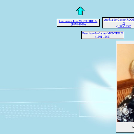
Aurélia do Carmo RO
Guilherme José MONTEIRO ®
®
(1878-1930)
(1883-1930)
Francisco do Carmo MONTEIRO
(1901-1969)
M