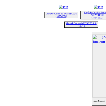
Eugénia Cristina Ferrei
Gustavo Carlos da FONSECA ®
AZEVEDO ®
(1865-1926)
(1867-1972)
Manuel Carlos da FONSECA ®
(1904-)
José Manue