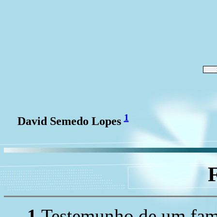
1
David Semedo Lopes
1
Testemunho de um fami