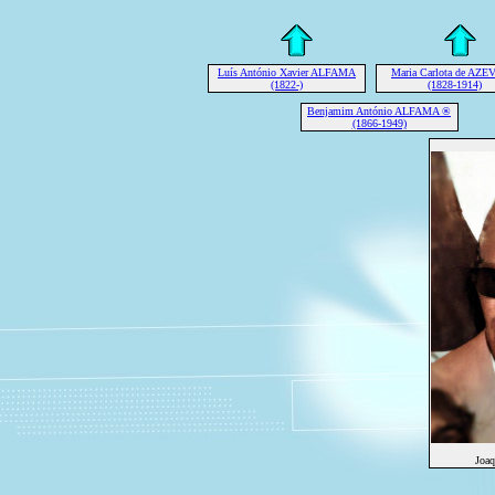
Luís António Xavier ALFAMA
Maria Carlota de AZ
(1822-)
(1828-1914)
Benjamim António ALFAMA ®
(1866-1949)
Joa