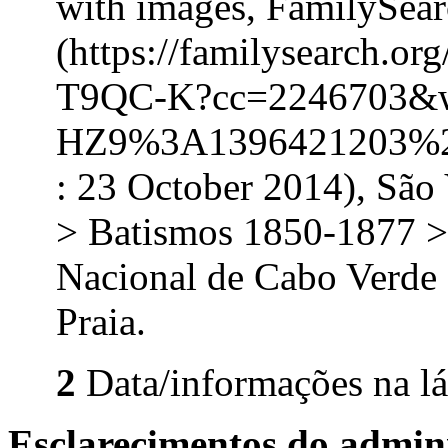
with images, FamilySea
(https://familysearch.o
T9QC-K?cc=2246703&
HZ9%3A1396421203%2
: 23 October 2014), São
> Batismos 1850-1877 >
Nacional de Cabo Verde 
Praia.
2
Data/informações na lá
Esclarecimentos do admini