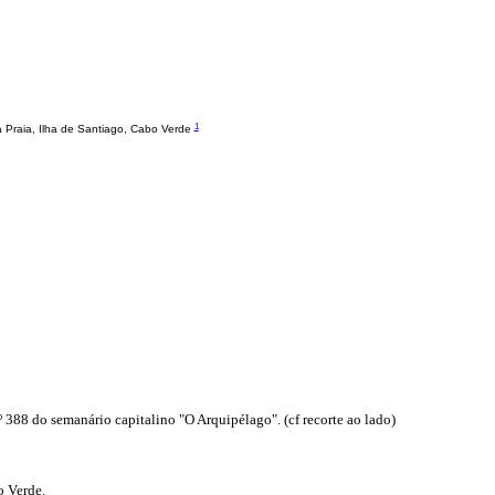
1
 Praia, Ilha de Santiago, Cabo Verde
 388 do semanário capitalino "O Arquipélago". (cf recorte ao lado)
o Verde.