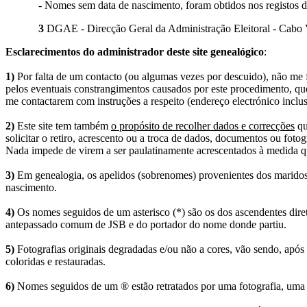
- Nomes sem data de nascimento, foram obtidos nos registos d
3
DGAE - Direcção Geral da Administração Eleitoral - Cabo V
Esclarecimentos do administrador deste site genealógico
:
1)
Por falta de um contacto (ou algumas vezes por descuido), não me fo
pelos eventuais constrangimentos causados por este procedimento, que
me contactarem com instruções a respeito (endereço electrónico inclus
2)
Este site tem também
o propósito de recolher dados e correcções
qu
solicitar o retiro, acrescento ou a troca de dados, documentos ou fotogr
Nada impede de virem a ser paulatinamente acrescentados à medida q
3)
Em genealogia, os apelidos (sobrenomes) provenientes dos maridos 
nascimento.
4)
Os nomes seguidos de um asterisco (*) são os dos ascendentes dire
antepassado comum de JSB e do portador do nome donde partiu.
5)
Fotografias originais degradadas e/ou não a cores, vão sendo, após
coloridas e restauradas.
6)
Nomes seguidos de um ® estão retratados por uma fotografia, uma 