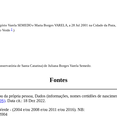
gório Varela SEMEDO e Maria Borges VARELA, a 28 Jul 2001 na Cidade da Praia, I
1
bo Verde
.)
servatória de Santa Catarina) de Juliana Borges Varela Semedo.
Fontes
 da própria pessoa, Dados (informações, nomes certidões de nascimento 
OS)
. Data cit.: 18 Dez 2022.
Verde - (2004 e/ou 2008 e/ou 2011 e/ou 2016). NB:
 2004