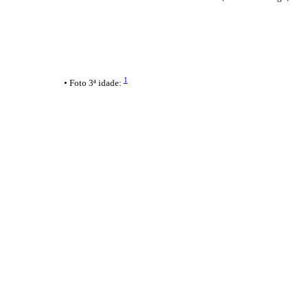
1
• Foto 3ª idade: