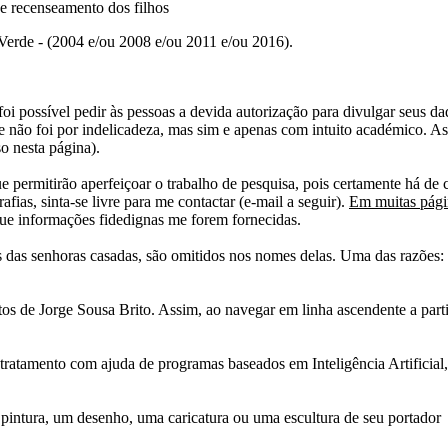
e recenseamento dos filhos
erde - (2004 e/ou 2008 e/ou 2011 e/ou 2016).
i possível pedir às pessoas a devida autorização para divulgar seus dado
 não foi por indelicadeza, mas sim e apenas com intuito académico. As
o nesta página).
e permitirão aperfeiçoar o trabalho de pesquisa, pois certamente há de 
afias, sinta-se livre para me contactar (e-mail a seguir).
Em muitas págin
ue informações fidedignas me forem fornecidas.
das senhoras casadas, são omitidos nos nomes delas. Uma das razões: n
tos de Jorge Sousa Brito. Assim, ao navegar em linha ascendente a par
 tratamento com ajuda de programas baseados em Inteligência Artificial,
pintura, um desenho, uma caricatura ou uma escultura de seu portador