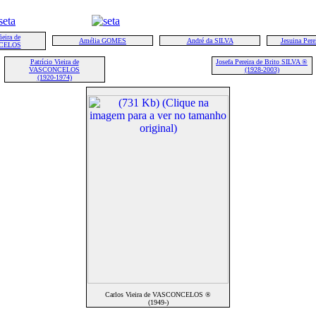
eira de
Amélia GOMES
André da SILVA
Jesuina Per
CELOS
Patrício Vieira de
Josefa Pereira de Brito SILVA ®
VASCONCELOS
(1928-2003)
(1920-1974)
Carlos Vieira de VASCONCELOS ®
(1949-)