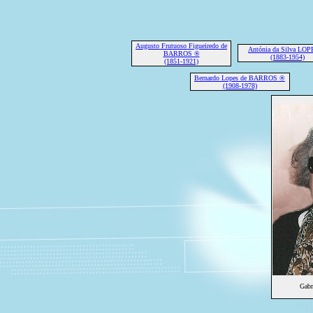
Augusto Frutuoso Figueiredo de
Antónia da Silva LO
BARROS ®
(1883-1954)
(1851-1921)
Bernardo Lopes de BARROS ®
(1908-1978)
Gabr