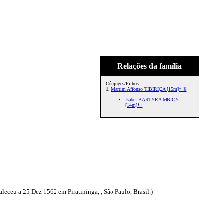
Relações da família
Cônjuges/Filhos:
1.
Martim Affonso TIBIRIÇÁ [15m]* ®
Isabel BARTYRA MBICY
[14m]*+
ceu a 25 Dez 1562 em Piratininga, , São Paulo, Brasil.)