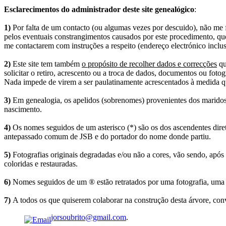
Esclarecimentos do administrador deste site genealógico
:
1)
Por falta de um contacto (ou algumas vezes por descuido), não me fo
pelos eventuais constrangimentos causados por este procedimento, que
me contactarem com instruções a respeito (endereço electrónico inclus
2)
Este site tem também
o propósito de recolher dados e correcções
qu
solicitar o retiro, acrescento ou a troca de dados, documentos ou fotogr
Nada impede de virem a ser paulatinamente acrescentados à medida q
3)
Em genealogia, os apelidos (sobrenomes) provenientes dos maridos 
nascimento.
4)
Os nomes seguidos de um asterisco (*) são os dos ascendentes dire
antepassado comum de JSB e do portador do nome donde partiu.
5)
Fotografias originais degradadas e/ou não a cores, vão sendo, após
coloridas e restauradas.
6)
Nomes seguidos de um ® estão retratados por uma fotografia, uma 
7)
A todos os que quiserem colaborar na construção desta árvore, conv
jorsoubrito@gmail.com
.