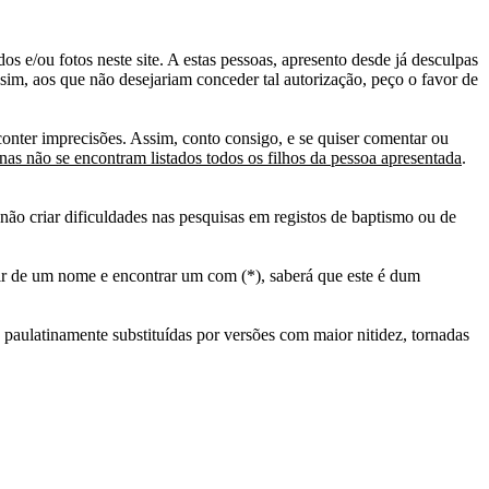
s e/ou fotos neste site. A estas pessoas, apresento desde já desculpas
sim, aos que não desejariam conceder tal autorização, peço o favor de
conter imprecisões. Assim, conto consigo, e se quiser comentar ou
as não se encontram listados todos os filhos da pessoa apresentada
.
ão criar dificuldades nas pesquisas em registos de baptismo ou de
tir de um nome e encontrar um com (*), saberá que este é dum
 paulatinamente substituídas por versões com maior nitidez, tornadas