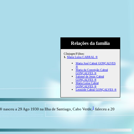
Relações da família
Cônjuges/Filhos:
1.
Maria Luísa CABRAL ®
Maria José Cabral GONÇALVES
®
Maria da Conceição Cabral
GONÇALVES ®
Salomé de Jesus Cabral
GONÇALVES ®
Maria Luísa Cabral
GONÇALVES ®
Leonilde Cabral GONÇALVES ®
1
asceu a 29 Ago 1930 na Ilha de Santiago, Cabo Verde,
faleceu a 20