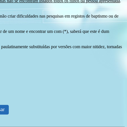
as não se encontram listados todos os filhos da pessoa apresentada
.
ão criar dificuldades nas pesquisas em registos de baptismo ou de
tir de um nome e encontrar um com (*), saberá que este é dum
 paulatinamente substituídas por versões com maior nitidez, tornadas