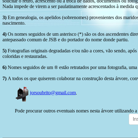
solicitar o retiro, acrescento ou a troca de dados, documentos ou fotogr
Nada impede de virem a ser paulatinamente acrescentados à medida q
3)
Em genealogia, os apelidos (sobrenomes) provenientes dos maridos 
nascimento.
4)
Os nomes seguidos de um asterisco (*) são os dos ascendentes dire
antepassado comum de JSB e do portador do nome donde partiu.
5)
Fotografias originais degradadas e/ou não a cores, vão sendo, após
coloridas e restauradas.
6)
Nomes seguidos de um ® estão retratados por uma fotografia, uma 
7)
A todos os que quiserem colaborar na construção desta árvore, conv
jorsoubrito@gmail.com
.
Pode procurar outros eventuais nomes nesta árvore utilizando a