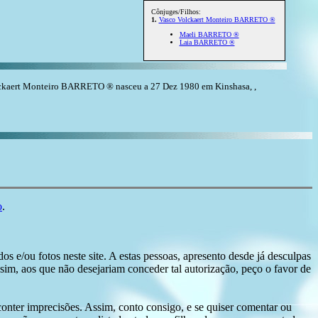
Cônjuges/Filhos:
1.
Vasco Volckaert Monteiro BARRETO ®
Maeli BARRETO ®
Laia BARRETO ®
kaert Monteiro BARRETO ® nasceu a 27 Dez 1980 em Kinshasa, ,
o
.
s e/ou fotos neste site. A estas pessoas, apresento desde já desculpas
sim, aos que não desejariam conceder tal autorização, peço o favor de
conter imprecisões. Assim, conto consigo, e se quiser comentar ou