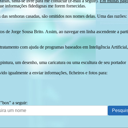
afias, sinta-se livre para me contactar (e-mail a seguir).
Em muitas págin
ue informações fidedignas me forem fornecidas.
das senhoras casadas, são omitidos nos nomes delas. Uma das razões: n
tos de Jorge Sousa Brito. Assim, ao navegar em linha ascendente a par
 tratamento com ajuda de programas baseados em Inteligência Artificial,
pintura, um desenho, uma caricatura ou uma escultura de seu portador
ido igualmente a enviar informações, ficheiros e fotos para:
 "box" a seguir: