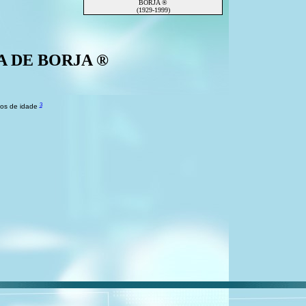
BORJA ®
(1929-1999)
RA DE BORJA ®
3
nos de idade