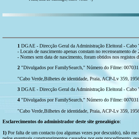
1
DGAE - Direcção Geral da Administração Eleitoral - Cabo 
- Locais de nascimento apenas constam no recenseamento de
- Nomes sem data de nascimento, foram obtidos nos registos d
2
"Divulgados por FamilySearch," Número do Filme: 007031381
"Cabo Verde,Bilhetes de identidade, Praia, ACP-Lv 359, 195
3
DGAE - Direcção Geral da Administração Eleitoral - Cabo V
4
"Divulgados por FamilySearch," Número do Filme: 007031381
"Cabo Verde,Bilhetes de identidade, Praia, ACP-Lv 359, 195
Esclarecimentos do administrador deste site genealógico
:
1)
Por falta de um contacto (ou algumas vezes por descuido), não me fo
pelos eventuais constrangimentos causados por este procedimento, que