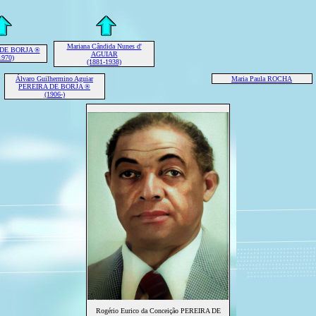
Mariana Cândida Nunes d'
 DE BORJA ®
AGUIAR
1970)
(1881-1938)
Álvaro Guilhermino Aguiar
Maria Paula ROCHA
PEREIRA DE BORJA ®
(1906-)
Rogério Eurico da Conceição PEREIRA DE