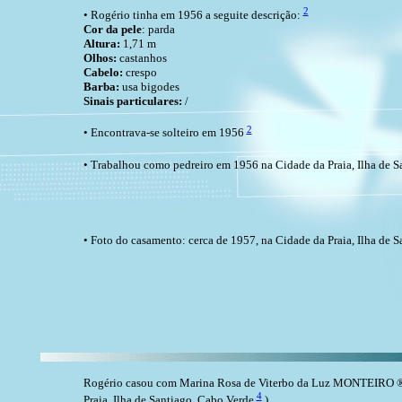
2
• Rogério tinha em 1956 a seguite descrição:
Cor da pele
: parda
Altura:
1,71 m
Olhos:
castanhos
Cabelo:
crespo
Barba:
usa bigodes
Sinais particulares:
/
2
• Encontrava-se solteiro em 1956
• Trabalhou como pedreiro em 1956 na Cidade da Praia, Ilha de S
• Foto do casamento: cerca de 1957, na Cidade da Praia, Ilha de 
Rogério casou com Marina Rosa de Viterbo da Luz MONTEIRO ®,
4
Praia, Ilha de Santiago, Cabo Verde
.)