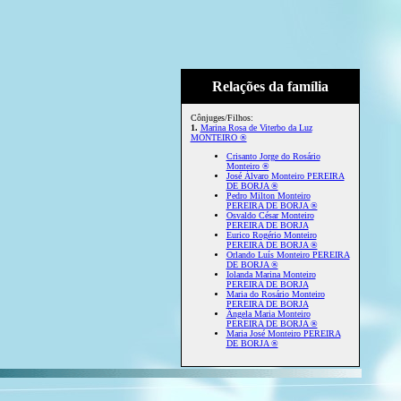
Relações da família
Cônjuges/Filhos:
1.
Marina Rosa de Viterbo da Luz
MONTEIRO ®
Crisanto Jorge do Rosário
Monteiro ®
José Álvaro Monteiro PEREIRA
DE BORJA ®
Pedro Milton Monteiro
PEREIRA DE BORJA ®
Osvaldo César Monteiro
PEREIRA DE BORJA
Eurico Rogério Monteiro
PEREIRA DE BORJA ®
Orlando Luís Monteiro PEREIRA
DE BORJA ®
Iolanda Marina Monteiro
PEREIRA DE BORJA
Maria do Rosário Monteiro
PEREIRA DE BORJA
Ângela Maria Monteiro
PEREIRA DE BORJA ®
Maria José Monteiro PEREIRA
DE BORJA ®