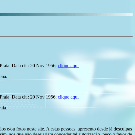
raia. Data cit.: 20 Nov 1956;
clique aqui
aia.
raia. Data cit.: 20 Nov 1956;
clique aqui
aia.
s e/ou fotos neste site. A estas pessoas, apresento desde já desculpas
sim, aos que não desejariam conceder tal autorização, peço o favor de