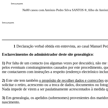
Nn80 casou com António Pedro Silva SANTOS ®, filho de Antóni
1
Declaração verbal obtida em entrevista, ao casal Manuel Ped
Esclarecimentos do administrador deste site genealógico
:
1)
Por falta de um contacto (ou algumas vezes por descuido), não me fo
pelos eventuais constrangimentos causados por este procedimento, que
me contactarem com instruções a respeito (endereço electrónico inclus
2)
Este site tem também
o propósito de recolher dados e correcções
qu
solicitar o retiro, acrescento ou a troca de dados, documentos ou fotogr
Nada impede de virem a ser paulatinamente acrescentados à medida q
3)
Em genealogia, os apelidos (sobrenomes) provenientes dos maridos 
nascimento.