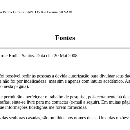
o Pedro Ferreira SANTOS ® e Fátima SILVA ®.
Fontes
ro e Emília Santos. Data cit.: 20 Mai 2008.
i possível pedir às pessoas a devida autorização para divulgar seus dado
 não foi por indelicadeza, mas sim e apenas com intuito académico. As
o nesta página).
e permitirão aperfeiçoar o trabalho de pesquisa, pois certamente há de 
afias, sinta-se livre para me contactar (e-mail a seguir).
Em muitas págin
ue informações fidedignas me forem fornecidas.
das senhoras casadas, são omitidos nos nomes delas. Uma das razões: n