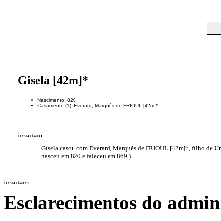
Gisela [42m]*
Nascimento: 820
Casamento (1): Everard, Marquês de FRIOUL [42m]*
Gisela casou com Everard, Marquês de FRIOUL [42m]*, filho de 
nasceu em 820 e faleceu em 869.)
Esclarecimentos do admini