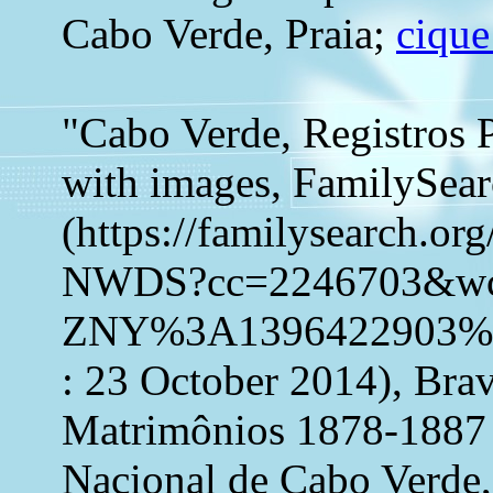
Cabo Verde, Praia;
cique
"Cabo Verde, Registros 
with images, FamilySea
(https://familysearch.o
NWDS?cc=2246703&w
ZNY%3A1396422903%
: 23 October 2014), Brav
Matrimônios 1878-1887 
Nacional de Cabo Verde, 