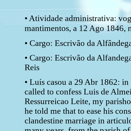
• Atividade administrativa: vo
mantimentos, a 12 Ago 1846, 
• Cargo: Escrivão da Alfândeg
• Cargo: Escrivão da Alfandeg
Reis
• Luís casou a 29 Abr 1862: in 
called to confess Luis de Alme
Ressurreicao Leite, my parishon
he told me that to ease his con
clandestine marriage in articul
many years, from the parish o