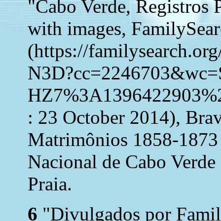
"Cabo Verde, Registros 
with images, FamilySea
(https://familysearch.o
N3D?cc=2246703&wc=
HZ7%3A1396422903%2
: 23 October 2014), Brav
Matrimônios 1858-1873 
Nacional de Cabo Verde 
Praia.
6
"Divulgados por Famil