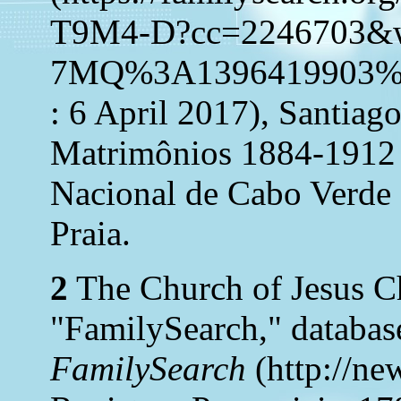
T9M4-D?cc=2246703&
7MQ%3A1396419903%
: 6 April 2017), Santia
Matrimônios 1884-1912 
Nacional de Cabo Verde 
Praia.
2
The Church of Jesus Chr
"FamilySearch," databas
FamilySearch
(http://ne